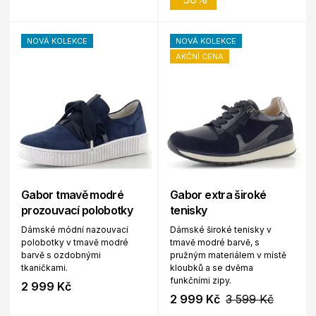
NOVÁ KOLEKCE
NOVÁ KOLEKCE
AKČNÍ CENA
Gabor tmavě modré
Gabor extra široké
prozouvací polobotky
tenisky
Dámské módní nazouvací
Dámské široké tenisky v
polobotky v tmavě modré
tmavě modré barvě, s
barvě s ozdobnými
pružným materiálem v místě
tkaničkami.
kloubků a se dvěma
funkčními zipy.
2 999 Kč
2 999 Kč
3 599 Kč