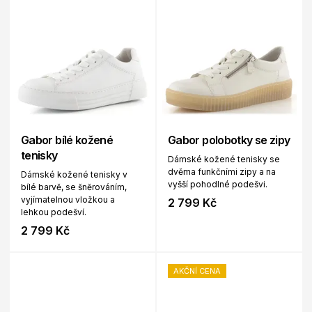
Gabor bílé kožené
Gabor polobotky se zipy
tenisky
Dámské kožené tenisky se
dvěma funkčními zipy a na
Dámské kožené tenisky v
vyšší pohodlné podešvi.
bílé barvě, se šněrováním,
vyjímatelnou vložkou a
2 799 Kč
lehkou podešví.
2 799 Kč
AKČNÍ CENA