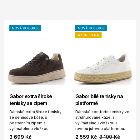
NOVÁ KOLEKCE
NOVÁ KOLEKCE
AKČNÍ CENA
Gabor extra široké
Gabor bílé tenisky na
tenisky se zipem
platformě
Dámské extra široké tenisky
Dámské komfortní tenisky ze
ze semišové kůže, s
strukturované kůže, s
postranním zipem a
vyjímatelnou vložkou a
vyjímatelnou vložkou.
rovnou jutovou platformou.
3 699 Kč
2 559 Kč
3 199 Kč