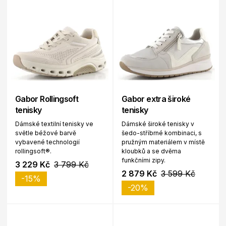
Gabor Rollingsoft
Gabor extra široké
tenisky
tenisky
Dámské textilní tenisky ve
Dámské široké tenisky v
světle béžové barvě
šedo-stříbrné kombinaci, s
vybavené technologií
pružným materiálem v místě
rollingsoft®.
kloubků a se dvěma
funkčními zipy.
3 229 Kč
3 799 Kč
2 879 Kč
3 599 Kč
-15%
-20%