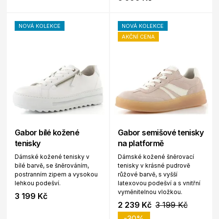
NOVÁ KOLEKCE
NOVÁ KOLEKCE
AKČNÍ CENA
Gabor bílé kožené
Gabor semišové tenisky
tenisky
na platformě
Dámské kožené tenisky v
Dámské kožené šněrovací
bílé barvě, se šněrováním,
tenisky v krásné pudrově
postranním zipem a vysokou
růžové barvě, s vyšší
lehkou podešví.
latexovou podešví a s vnitřní
vyměnitelnou vložkou.
3 199 Kč
2 239 Kč
3 199 Kč
-30%