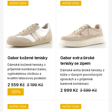
AKČNÍ CENA
AKČNÍ CENA
Gabor kožené tenisky
Gabor extra široké
tenisky se zipem
Dámské kožené tenisky v
příjemné kombinaci barev,
Dámské extra široké tenisky z
vyjímatelnou vložkou a
kůže v různých povrchových
kvalitní latexovou podešví.
úpravách a v příjemné
barevné kombinaci.
2 559 Kč
3 199 Kč
2 999 Kč
3 599 Kč
-20%
AKČNÍ CENA
AKČNÍ CENA