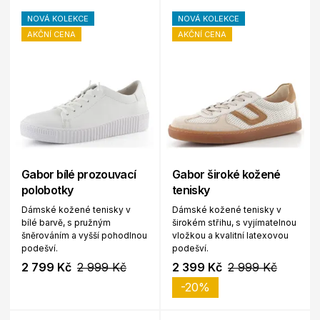
NOVÁ KOLEKCE
NOVÁ KOLEKCE
AKČNÍ CENA
AKČNÍ CENA
Gabor bílé prozouvací
Gabor široké kožené
polobotky
tenisky
Dámské kožené tenisky v
Dámské kožené tenisky v
bílé barvě, s pružným
širokém střihu, s vyjímatelnou
šněrováním a vyšší pohodlnou
vložkou a kvalitní latexovou
podešví.
podešví.
2 799 Kč
2 999 Kč
2 399 Kč
2 999 Kč
-20%