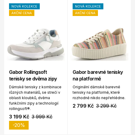
NOVÁ KOLEKCE
NOVÁ KOLEKCE
AKČNÍ CENA
AKČNÍ CENA
Gabor Rollingsoft
Gabor barevné tenisky
tenisky se dvěma zipy
na platformě
Dámské tenisky z kombinace
Originální dámské barevné
různých materiálů, se strečí v
tenisky na platformě, které
oblasti kloubků, dvěma
rozhodně nikdo nepřehlédne.
funkčními zipy a technologií
2 799 Kč
3 299 Kč
rollingsoft®.
3 199 Kč
3 999 Kč
-20%