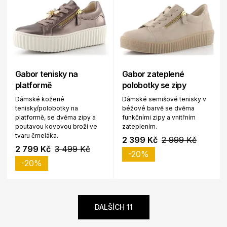
Gabor tenisky na
Gabor zateplené
platformě
polobotky se zipy
Dámské kožené
Dámské semišové tenisky v
tenisky/polobotky na
béžové barvě se dvěma
platformě, se dvěma zipy a
funkčními zipy a vnitřním
poutavou kovovou broží ve
zateplením.
tvaru čmeláka.
2 399 Kč
2 999 Kč
2 799 Kč
3 499 Kč
-20%
-20%
DALŠÍCH 11