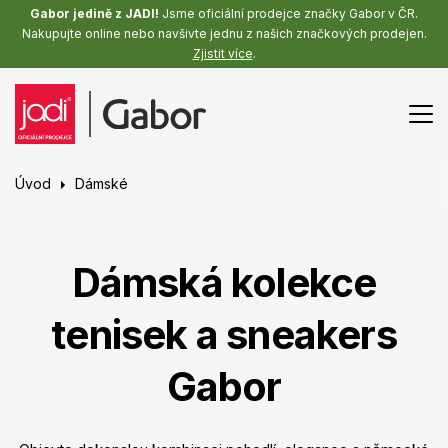
Gabor jedině z JADI!
Jsme oficiální prodejce značky Gabor v ČR.
Nakupujte online nebo navšivte jednu z našich značkových prodejen.
Zjistit více
.
Úvod
Dámské
Dámská kolekce
tenisek a sneakers
Gabor