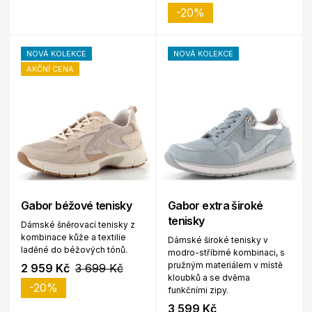
-20%
NOVÁ KOLEKCE
NOVÁ KOLEKCE
AKČNÍ CENA
Gabor béžové tenisky
Gabor extra široké
tenisky
Dámské šněrovací tenisky z
kombinace kůže a textilie
Dámské široké tenisky v
laděné do béžových tónů.
modro-stříbrné kombinaci, s
pružným materiálem v místě
2 959 Kč
3 699 Kč
kloubků a se dvěma
-20%
funkčními zipy.
3 599 Kč