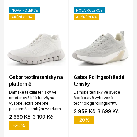
NOVÁ KOLEKCE
NOVÁ KOLEKCE
AKČNÍ CENA
AKČNÍ CENA
Gabor textilní tenisky na
Gabor Rollingsoft šedé
platformě
tenisky
Dámské textilní tenisky ve
Dámské tenisky ve světle
smetanově bílé barvě, na
šedé barvě vybavené
vysoké, extra ohebné
technologií rollingsoft®.
platformě s hrubým vzorkem.
2 959 Kč
3 699 Kč
2 559 Kč
3 199 Kč
-20%
-20%