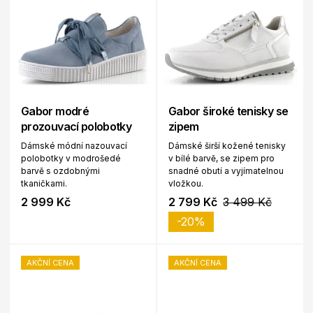
Gabor modré
Gabor široké tenisky se
prozouvací polobotky
zipem
Dámské módní nazouvací
Dámské širší kožené tenisky
polobotky v modrošedé
v bílé barvě, se zipem pro
barvě s ozdobnými
snadné obutí a vyjímatelnou
tkaničkami.
vložkou.
2 999 Kč
2 799 Kč
3 499 Kč
-20%
AKČNÍ CENA
AKČNÍ CENA