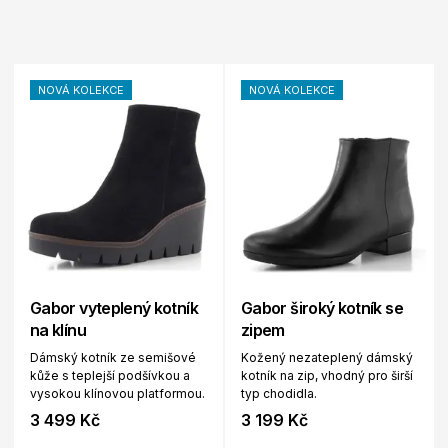
NOVÁ KOLEKCE
NOVÁ KOLEKCE
Gabor vyteplený kotník
Gabor široký kotník se
na klínu
zipem
Dámský kotník ze semišové
Kožený nezateplený dámský
kůže s teplejší podšívkou a
kotník na zip, vhodný pro širší
vysokou klínovou platformou.
typ chodidla.
3 499 Kč
3 199 Kč