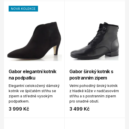
NOVÁ KOLEKCE
Gabor elegantní kotník
Gabor široký kotník s
na podpatku
postranním zipem
Elegantní celokožený dámský
Velmi pohodlný široký kotník
kotník ve špičatém střihu se
z hladké kůže v nadčasovém
zipem a středně vysokým
střihu a s postranním zipem
podpatkem.
pro snadné obutí.
3 999 Kč
3 499 Kč