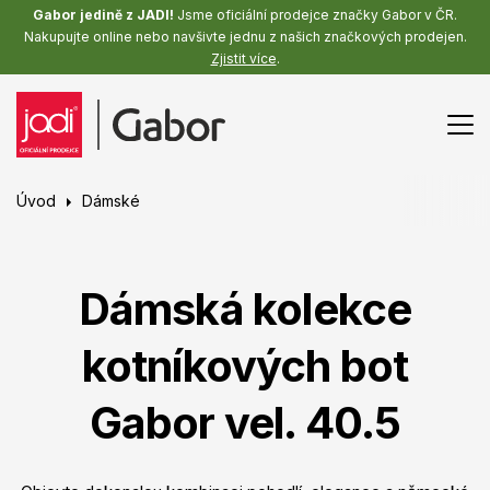
Gabor jedině z JADI!
Jsme oficiální prodejce značky Gabor v ČR.
Nakupujte online nebo navšivte jednu z našich značkových prodejen.
Zjistit více
.
Úvod
Dámské
Dámská kolekce
kotníkových bot
Gabor vel. 40.5