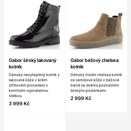
Gabor široký lakovaný
Gabor béžový chelsea
kotník
kotník
Dámský nevyteplený kotník z
Dámský módní chelsea kotník
lakované kůže v širším
ze semišové kůže v béžové
střihovém provedení s
barvě se dvěma postranními
komfortní vyjímatelnou
širokými pruženkami.
stélkou.
2 999 Kč
3 999 Kč