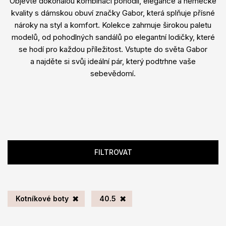
Objevte dokonalou kombinaci pohodlí, elegance a německé
kvality s dámskou obuví značky Gabor, která splňuje přísné
nároky na styl a komfort. Kolekce zahrnuje širokou paletu
modelů, od pohodlných sandálů po elegantní lodičky, které
se hodí pro každou příležitost. Vstupte do světa Gabor
a najděte si svůj ideální pár, který podtrhne vaše
sebevědomí.
FILTROVAT
Kotníkové boty
40.5