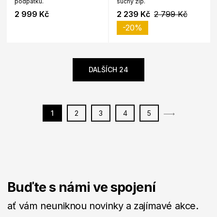
podpatku.
suchý zip.
2 999 Kč
2 239 Kč
2 799 Kč
-20%
DALŠÍCH 24
1
2
3
4
5
Buďte s námi ve spojení
ať vám neuniknou novinky a zajímavé akce.