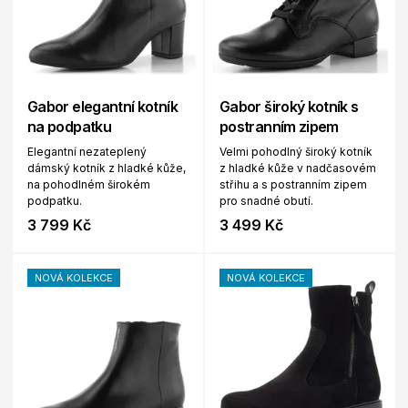
Gabor elegantní kotník
Gabor široký kotník s
na podpatku
postranním zipem
Elegantní nezateplený
Velmi pohodlný široký kotník
dámský kotník z hladké kůže,
z hladké kůže v nadčasovém
na pohodlném širokém
střihu a s postranním zipem
podpatku.
pro snadné obutí.
3 799 Kč
3 499 Kč
NOVÁ KOLEKCE
NOVÁ KOLEKCE