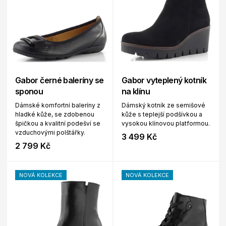
Gabor černé baleríny se
Gabor vyteplený kotník
sponou
na klínu
Dámské komfortní baleríny z
Dámský kotník ze semišové
hladké kůže, se zdobenou
kůže s teplejší podšívkou a
špičkou a kvalitní podešví se
vysokou klínovou platformou.
vzduchovými polštářky.
3 499 Kč
2 799 Kč
NOVÁ KOLEKCE
NOVÁ KOLEKCE