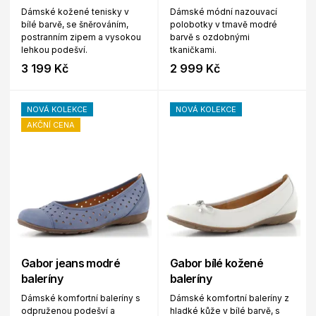
Dámské kožené tenisky v
Dámské módní nazouvací
bílé barvě, se šněrováním,
polobotky v tmavě modré
postranním zipem a vysokou
barvě s ozdobnými
lehkou podešví.
tkaničkami.
3 199 Kč
2 999 Kč
NOVÁ KOLEKCE
NOVÁ KOLEKCE
AKČNÍ CENA
Gabor jeans modré
Gabor bílé kožené
baleríny
baleríny
Dámské komfortní baleríny s
Dámské komfortní baleríny z
odpruženou podešví a
hladké kůže v bílé barvě, s