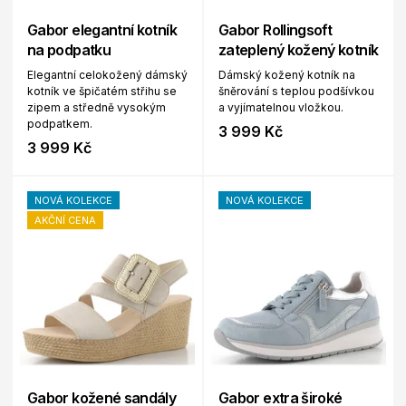
Gabor elegantní kotník
Gabor Rollingsoft
na podpatku
zateplený kožený kotník
Elegantní celokožený dámský
Dámský kožený kotník na
kotník ve špičatém střihu se
šněrování s teplou podšívkou
zipem a středně vysokým
a vyjímatelnou vložkou.
podpatkem.
3 999 Kč
3 999 Kč
NOVÁ KOLEKCE
NOVÁ KOLEKCE
AKČNÍ CENA
Gabor kožené sandály
Gabor extra široké