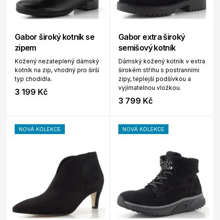
Gabor široký kotník se
Gabor extra široký
zipem
semišový kotník
Kožený nezateplený dámský
Dámský kožený kotník v extra
kotník na zip, vhodný pro širší
širokém střihu s postranními
typ chodidla.
zipy, teplejší podšívkou a
vyjímatelnou vložkou.
3 199 Kč
3 799 Kč
NOVÁ KOLEKCE
NOVÁ KOLEKCE