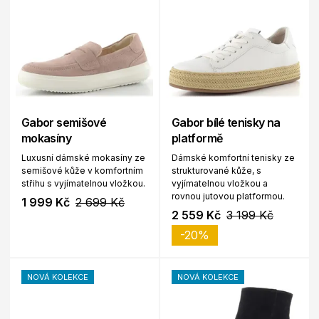
Gabor semišové
Gabor bílé tenisky na
mokasíny
platformě
Luxusní dámské mokasíny ze
Dámské komfortní tenisky ze
semišové kůže v komfortním
strukturované kůže, s
střihu s vyjímatelnou vložkou.
vyjímatelnou vložkou a
rovnou jutovou platformou.
1 999 Kč
2 699 Kč
2 559 Kč
3 199 Kč
-20%
NOVÁ KOLEKCE
NOVÁ KOLEKCE