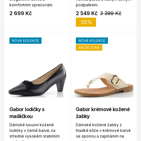
komfortním zpracování.
podpatkem.
2 699 Kč
2 549 Kč
3 399 Kč
-25%
NOVÁ KOLEKCE
NOVÁ KOLEKCE
AKČNÍ CENA
Gabor lodičky s
Gabor krémové kožené
mašličkou
žabky
Dámské luxusní kožené
Dámské kožené žabky z
lodičky v černé barvě, na
hladké kůže v krémové barvě
středně vysokém stabilním
se sponou a zapínáním na