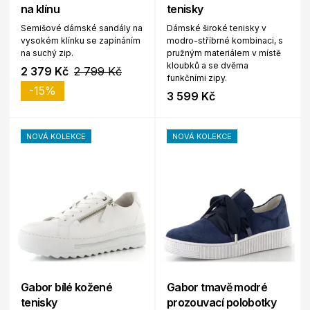
na klínu
tenisky
Semišové dámské sandály na
Dámské široké tenisky v
vysokém klínku se zapínáním
modro-stříbrné kombinaci, s
na suchý zip.
pružným materiálem v místě
kloubků a se dvěma
2 379 Kč
2 799 Kč
funkčními zipy.
-15%
3 599 Kč
NOVÁ KOLEKCE
NOVÁ KOLEKCE
Gabor bílé kožené
Gabor tmavě modré
tenisky
prozouvací polobotky