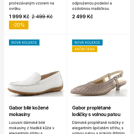
prořezávaným vzorem na
odpruženou podešví a
svršku.
ozdobnou mašličkou.
1 999 Kč
2 499 Kč
2 499 Kč
-20%
NOVÁ KOLEKCE
NOVÁ KOLEKCE
AKČNÍ CENA
Gabor bílé kožené
Gabor proplétané
mokasíny
lodičky s volnou patou
Luxusní dámské bílé
Dámské proplétané lodičky v
mokasíny z hladké kůže v
elegantním špičatém střihu, s
elegantním střihu a
volnou patou a nízkým štíhlým