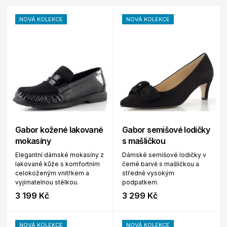
NOVÁ KOLEKCE
NOVÁ KOLEKCE
Gabor kožené lakované
Gabor semišové lodičky
mokasíny
s mašličkou
Elegantní dámské mokasíny z
Dámské semišové lodičky v
lakované kůže s komfortním
černé barvě s mašličkou a
celokoženým vnitřkem a
středně vysokým
vyjímatelnou stélkou.
podpatkem.
3 199 Kč
3 299 Kč
NOVÁ KOLEKCE
NOVÁ KOLEKCE