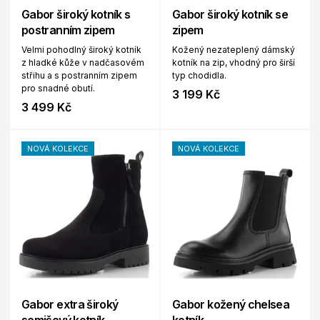
Gabor široký kotník s
Gabor široký kotník se
postranním zipem
zipem
Velmi pohodlný široký kotník
Kožený nezateplený dámský
z hladké kůže v nadčasovém
kotník na zip, vhodný pro širší
střihu a s postranním zipem
typ chodidla.
pro snadné obutí.
3 199 Kč
3 499 Kč
NOVÁ KOLEKCE
NOVÁ KOLEKCE
Gabor extra široký
Gabor kožený chelsea