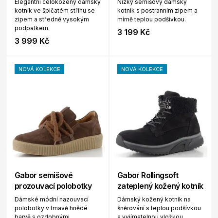
Elegantní celokožený dámský
Nízký semišový dámský
kotník ve špičatém střihu se
kotník s postranním zipem a
zipem a středně vysokým
mírně teplou podšívkou.
podpatkem.
3 199 Kč
3 999 Kč
NOVÁ KOLEKCE
NOVÁ KOLEKCE
Gabor semišové
Gabor Rollingsoft
prozouvací polobotky
zateplený kožený kotník
Dámské módní nazouvací
Dámský kožený kotník na
polobotky v tmavě hnědé
šněrování s teplou podšívkou
barvě s ozdobnými
a vyjímatelnou vložkou.