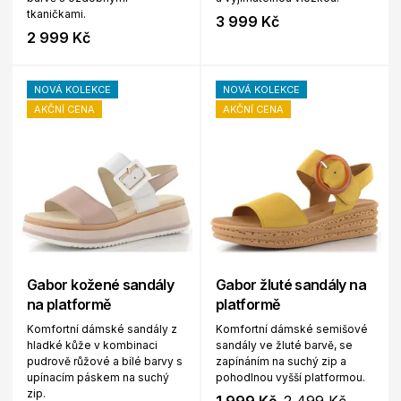
tkaničkami.
3 999 Kč
2 999 Kč
NOVÁ KOLEKCE
NOVÁ KOLEKCE
AKČNÍ CENA
AKČNÍ CENA
Gabor kožené sandály
Gabor žluté sandály na
na platformě
platformě
Komfortní dámské sandály z
Komfortní dámské semišové
hladké kůže v kombinaci
sandály ve žluté barvě, se
pudrově růžové a bílé barvy s
zapínáním na suchý zip a
upínacím páskem na suchý
pohodlnou vyšší platformou.
zip.