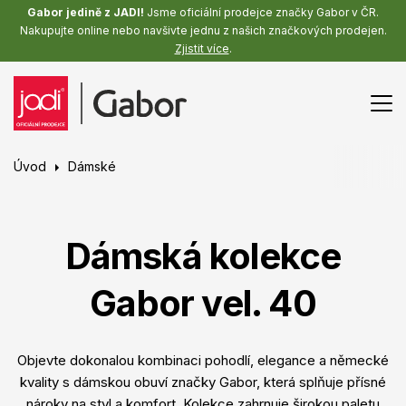
Gabor jedině z JADI!
Jsme oficiální prodejce značky Gabor v ČR.
Nakupujte online nebo navšivte jednu z našich značkových prodejen.
Zjistit více
.
Úvod
Dámské
Dámská kolekce
Gabor vel. 40
Objevte dokonalou kombinaci pohodlí, elegance a německé
kvality s dámskou obuví značky Gabor, která splňuje přísné
nároky na styl a komfort. Kolekce zahrnuje širokou paletu