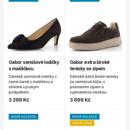
Gabor semišové lodičky
Gabor extra široké
s mašličkou
tenisky se zipem
Dámské semišové lodičky v
Dámské extra široké tenisky
černé barvě s mašličkou a
ze semišové kůže, s
středně vysokým
postranním zipem a
podpatkem.
vyjímatelnou vložkou.
3 299 Kč
3 699 Kč
NOVÁ KOLEKCE
NOVÁ KOLEKCE
AKČNÍ CENA