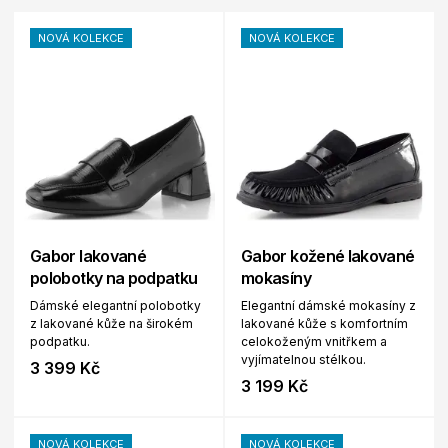
NOVÁ KOLEKCE
NOVÁ KOLEKCE
Gabor lakované
Gabor kožené lakované
polobotky na podpatku
mokasíny
Dámské elegantní polobotky
Elegantní dámské mokasíny z
z lakované kůže na širokém
lakované kůže s komfortním
podpatku.
celokoženým vnitřkem a
vyjímatelnou stélkou.
3 399 Kč
3 199 Kč
NOVÁ KOLEKCE
NOVÁ KOLEKCE