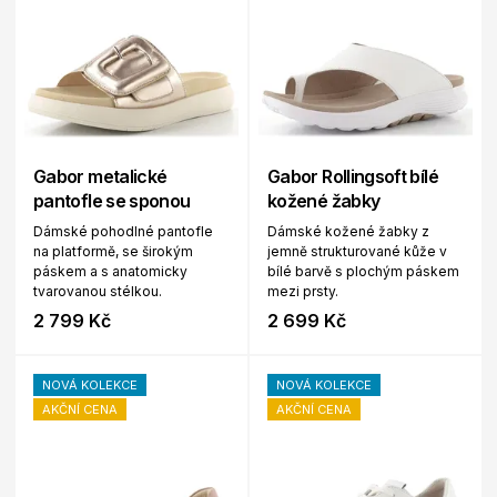
Gabor metalické
Gabor Rollingsoft bílé
pantofle se sponou
kožené žabky
Dámské pohodlné pantofle
Dámské kožené žabky z
na platformě, se širokým
jemně strukturované kůže v
páskem a s anatomicky
bílé barvě s plochým páskem
tvarovanou stélkou.
mezi prsty.
2 799 Kč
2 699 Kč
NOVÁ KOLEKCE
NOVÁ KOLEKCE
AKČNÍ CENA
AKČNÍ CENA