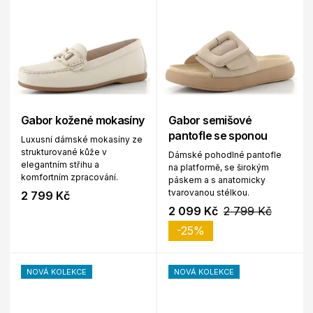
Gabor kožené mokasíny
Gabor semišové
pantofle se sponou
Luxusní dámské mokasíny ze
strukturované kůže v
Dámské pohodlné pantofle
elegantním střihu a
na platformě, se širokým
komfortním zpracování.
páskem a s anatomicky
tvarovanou stélkou.
2 799 Kč
2 099 Kč
2 799 Kč
-25%
NOVÁ KOLEKCE
NOVÁ KOLEKCE