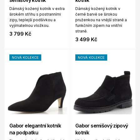
semišový kotník
kotník
Dámský kožený kotník v extra
Dámský kožený kotník v
širokém střihu s postranními
černé barvě se širokou
zipy, teplejší podšívkou a
pruženkou na vnější straně a
vyjímatelnou vložkou.
funkčním zipem na vnitřní
straně.
3 799 Kč
3 499 Kč
NOVÁ KOLEKCE
NOVÁ KOLEKCE
Gabor elegantní kotník
Gabor semišový zipový
na podpatku
kotník