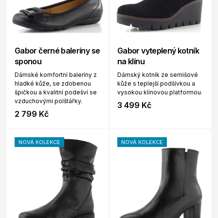
Gabor černé baleríny se
Gabor vyteplený kotník
sponou
na klínu
Dámské komfortní baleríny z
Dámský kotník ze semišové
hladké kůže, se zdobenou
kůže s teplejší podšívkou a
špičkou a kvalitní podešví se
vysokou klínovou platformou.
vzduchovými polštářky.
3 499 Kč
2 799 Kč
NOVÁ KOLEKCE
NOVÁ KOLEKCE