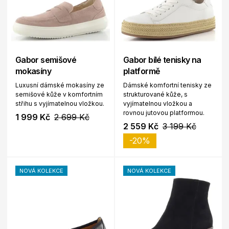
Gabor semišové
Gabor bílé tenisky na
mokasíny
platformě
Luxusní dámské mokasíny ze
Dámské komfortní tenisky ze
semišové kůže v komfortním
strukturované kůže, s
střihu s vyjímatelnou vložkou.
vyjímatelnou vložkou a
rovnou jutovou platformou.
1 999 Kč
2 699 Kč
2 559 Kč
3 199 Kč
-20%
NOVÁ KOLEKCE
NOVÁ KOLEKCE