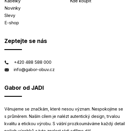
Kabelky
Kde koupit
Novinky
Slevy
E-shop
Zeptejte se nás
+420 488 588 000
info@gabor-obuv.cz
Gabor od JADI
Věnujeme se značkám, které nesou význam. Nespokojíme se
s průměrem. Naším cílem je nalézt autentický design, trvalou
kvalitu a etickou výrobu. S vášní prozkoumáváme každý detail
našich výrobků a tuto znalost rádi sdílíme dál.