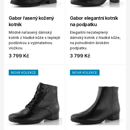
Gabor řasený kožený
Gabor elegantní kotník
kotník
na podpatku
Módně nařasený dámský
Elegantní nezateplený
kotník z hladké kůže s teplejší
dámský kotník z hladké kůže,
podšívkou a vyjímatelnou
na pohodlném širokém
vložkou.
podpatku.
3 799 Kč
3 799 Kč
NOVÁ KOLEKCE
NOVÁ KOLEKCE