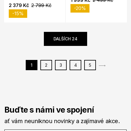
1 999 Kč
2 499 Kč
2 379 Kč
2 799 Kč
-20%
-15%
DALŠÍCH 24
1
2
3
4
5
Buďte s námi ve spojení
ať vám neuniknou novinky a zajímavé akce.