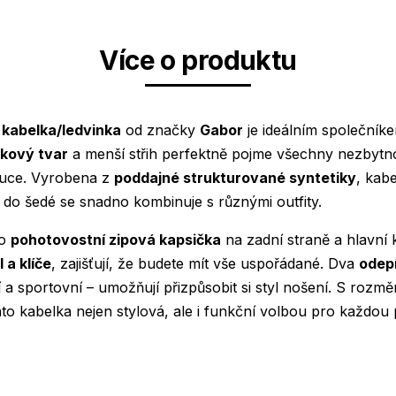
Více o produktu
kabelka/ledvinka
od značky
Gabor
je ideálním společníkem
nkový tvar
a menší střih perfektně pojme všechny nezbytnos
 ruce. Vyrobena z
poddajné strukturované syntetiky
, kab
do šedé se snadno kombinuje s různými outfity.
ko
pohotovostní zipová kapsička
na zadní straně a hlavní 
 a klíče
, zajišťují, že budete mít vše uspořádané. Dva
odep
 a sportovní – umožňují přizpůsobit si styl nošení. S rozm
to kabelka nejen stylová, ale i funkční volbou pro každou př