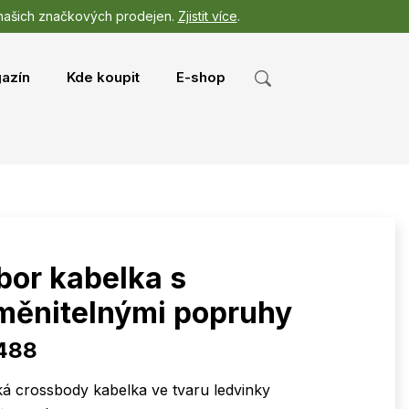
 našich značkových prodejen.
Zjistit více
.
azín
Kde koupit
E-shop
bor kabelka s
měnitelnými popruhy
488
á crossbody kabelka ve tvaru ledvinky