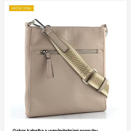
AKČNÍ CENA
Gabor kabelka s vyměnitelnými popruhy