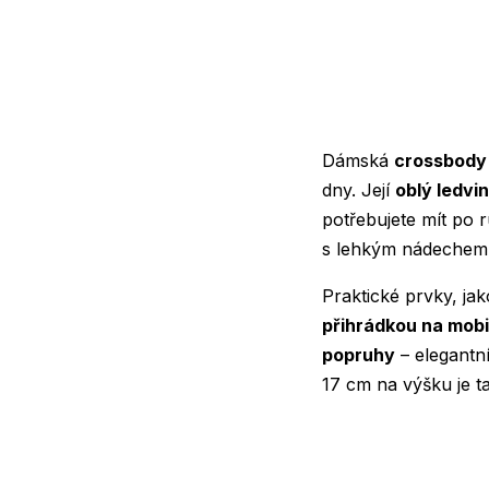
Dámská
crossbody 
dny. Její
oblý ledvi
potřebujete mít po
s lehkým nádechem 
Praktické prvky, ja
přihrádkou na mobil
popruhy
– elegantní
17 cm na výšku je ta