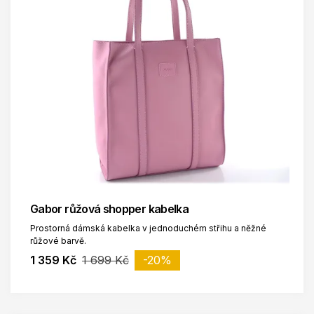
Gabor růžová shopper kabelka
Prostorná dámská kabelka v jednoduchém střihu a něžné
růžové barvě.
1 359 Kč
1 699 Kč
-20%