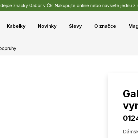
odejce značky Gabor v ČR. Nakupujte online nebo navšivte jednu z
Kabelky
Novinky
Slevy
O značce
Mag
 popruhy
Ga
vy
012
Dámsk