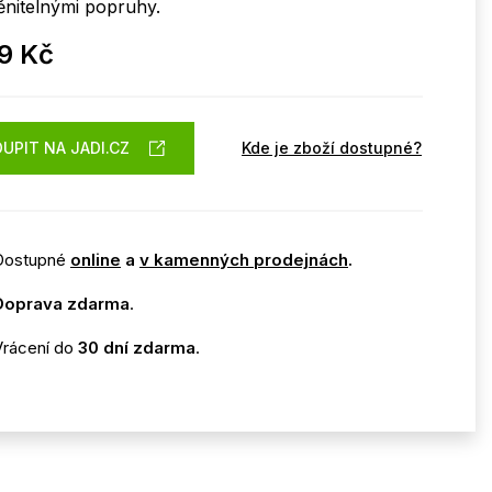
nitelnými popruhy.
9 Kč
UPIT NA JADI.CZ
Kde je zboží dostupné?
Dostupné
online
a
v kamenných prodejnách
.
Doprava zdarma
.
Vrácení do
30 dní zdarma
.