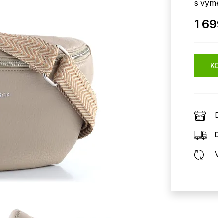
s vymě
1 69
KO