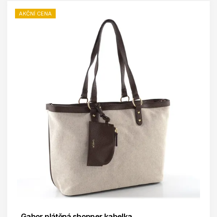
AKČNÍ CENA
Gabor plátěná shopper kabelka