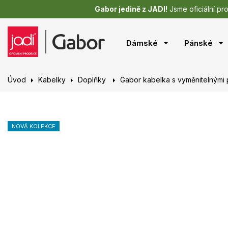
Gabor jedině z JADI!
Jsme oficiální pr
Dámské
Pánské
Úvod
Kabelky
Doplňky
Gabor kabelka s vyměnitelnými
NOVÁ KOLEKCE