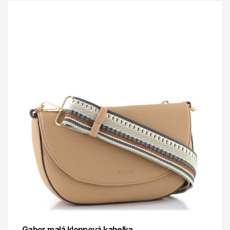
Gabor malá klopnová kabelka