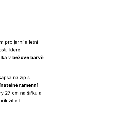
 pro jarní a letní
ti, které
elka v
béžové barvě
kapsa na zip s
ínatelné ramenní
ěry 27 cm na šířku a
íležitost.