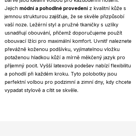
barvě jsou ideální volbou pro každodenní nošení.
Jejich
módní a pohodlné provedení
z kvalitní kůže s
jemnou strukturou zajišťuje, že se skvěle přizpůsobí
vaší noze. Ležérní styl a pružné tkaničky s uzlíky
usnadňují obouvání, přičemž doporučujeme použít
obouvací lžíci pro maximální komfort. Uvnitř naleznete
převážně koženou podšívku, vyjímatelnou vložku
potaženou hladkou kůží a mírně měkčený jazyk pro
příjemný pocit. Vyšší latexová podešev nabízí flexibilitu
a pohodlí při každém kroku. Tyto polobotky jsou
perfektní volbou pro podzimní a zimní dny, kdy chcete
vypadat stylově a cítit se skvěle.