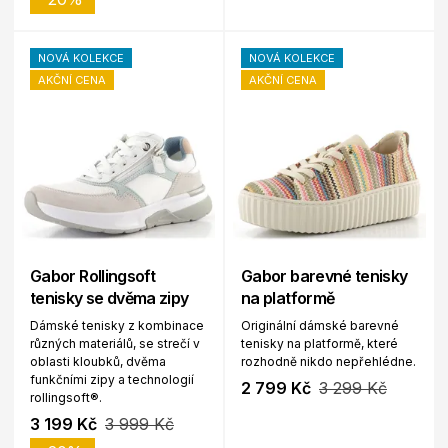
NOVÁ KOLEKCE
NOVÁ KOLEKCE
AKČNÍ CENA
AKČNÍ CENA
Gabor Rollingsoft
Gabor barevné tenisky
tenisky se dvěma zipy
na platformě
Dámské tenisky z kombinace
Originální dámské barevné
různých materiálů, se strečí v
tenisky na platformě, které
oblasti kloubků, dvěma
rozhodně nikdo nepřehlédne.
funkčními zipy a technologií
2 799 Kč
3 299 Kč
rollingsoft®.
3 199 Kč
3 999 Kč