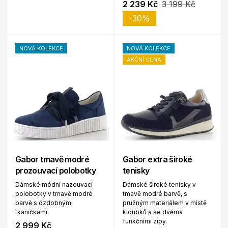
2 239 Kč
3 199 Kč
-30%
NOVÁ KOLEKCE
NOVÁ KOLEKCE
AKČNÍ CENA
Gabor tmavě modré
Gabor extra široké
prozouvací polobotky
tenisky
Dámské módní nazouvací
Dámské široké tenisky v
polobotky v tmavě modré
tmavě modré barvě, s
barvě s ozdobnými
pružným materiálem v místě
tkaničkami.
kloubků a se dvěma
funkčními zipy.
2 999 Kč