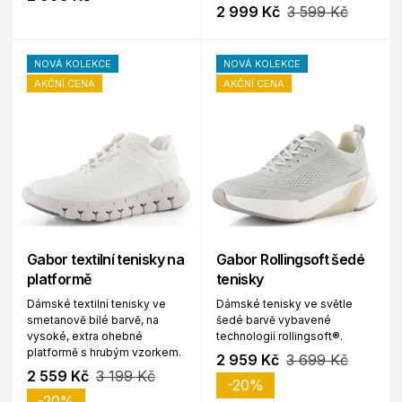
2 999 Kč
3 599 Kč
NOVÁ KOLEKCE
NOVÁ KOLEKCE
AKČNÍ CENA
AKČNÍ CENA
Gabor textilní tenisky na
Gabor Rollingsoft šedé
platformě
tenisky
Dámské textilní tenisky ve
Dámské tenisky ve světle
smetanově bílé barvě, na
šedé barvě vybavené
vysoké, extra ohebné
technologií rollingsoft®.
platformě s hrubým vzorkem.
2 959 Kč
3 699 Kč
2 559 Kč
3 199 Kč
-20%
-20%