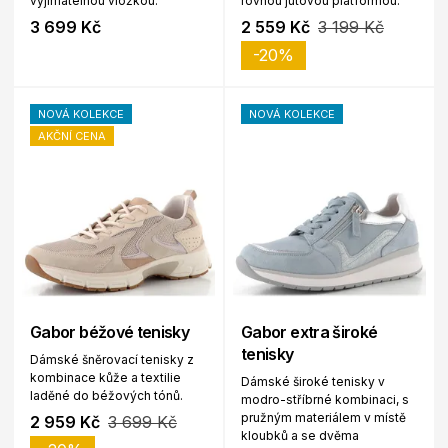
vyjímatelnou vložkou.
rovnou jutovou platformou.
3 699 Kč
2 559 Kč
3 199 Kč
-20%
NOVÁ KOLEKCE
NOVÁ KOLEKCE
AKČNÍ CENA
Gabor béžové tenisky
Gabor extra široké
tenisky
Dámské šněrovací tenisky z
kombinace kůže a textilie
Dámské široké tenisky v
laděné do béžových tónů.
modro-stříbrné kombinaci, s
pružným materiálem v místě
2 959 Kč
3 699 Kč
kloubků a se dvěma