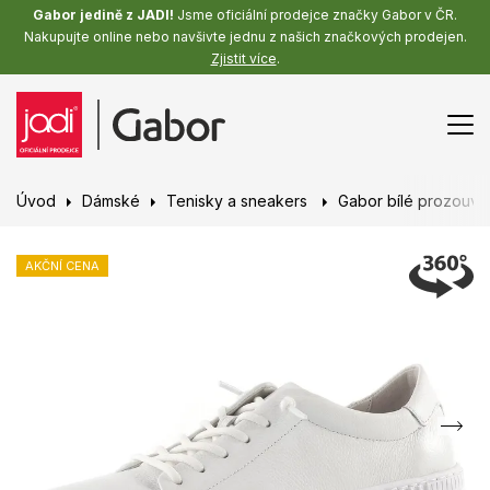
Gabor jedině z JADI!
Jsme oficiální prodejce značky Gabor v ČR.
Nakupujte online nebo navšivte jednu z našich značkových prodejen.
Zjistit více
.
Úvod
Dámské
Tenisky a sneakers
Gabor bílé prozouva
AKČNÍ CENA