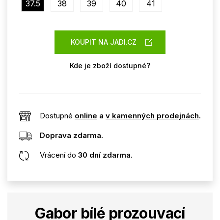
37.5
38
39
40
41
KOUPIT NA JADI.CZ
Kde je zboží dostupné?
Dostupné
online
a
v kamenných prodejnách
.
Doprava zdarma
.
Vrácení do
30 dní zdarma
.
Gabor bílé prozouvací