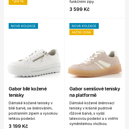
-20%
funkčními zipy.
3 599 Kč
NOVÁ KOLEKCE
NOVÁ KOLEKCE
AKČNÍ CENA
Gabor bílé kožené
Gabor semišové tenisky
tenisky
na platformě
Dámské kožené tenisky v
Dámské kožené šněrovací
bílé barvě, se šněrováním,
tenisky v krásné pudrově
postranním zipem a vysokou
růžové barvě, s vyšší
lehkou podešví.
latexovou podešví a s vnitřní
vyměnitelnou vložkou.
3 199 Kč