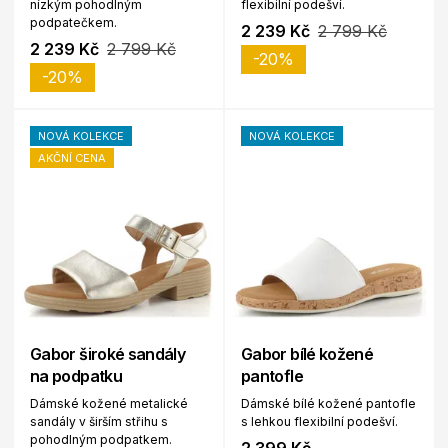
nízkým pohodlným
flexibilní podešví.
podpatečkem.
2 239 Kč
2 799 Kč
2 239 Kč
2 799 Kč
-20%
-20%
NOVÁ KOLEKCE
NOVÁ KOLEKCE
AKČNÍ CENA
Gabor široké sandály
Gabor bílé kožené
na podpatku
pantofle
Dámské kožené metalické
Dámské bílé kožené pantofle
sandály v širším střihu s
s lehkou flexibilní podešví.
pohodlným podpatkem.