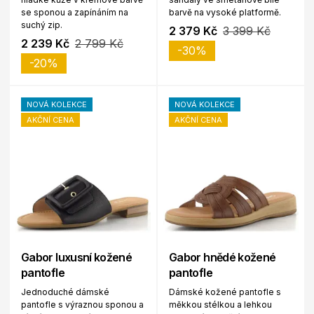
se sponou a zapínáním na
barvě na vysoké platformě.
suchý zip.
2 379 Kč
3 399 Kč
2 239 Kč
2 799 Kč
-30%
-20%
NOVÁ KOLEKCE
NOVÁ KOLEKCE
AKČNÍ CENA
AKČNÍ CENA
Gabor luxusní kožené
Gabor hnědé kožené
pantofle
pantofle
Jednoduché dámské
Dámské kožené pantofle s
pantofle s výraznou sponou a
měkkou stélkou a lehkou