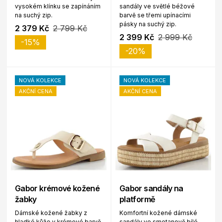
vysokém klínku se zapínáním
sandály ve světlé béžové
na suchý zip.
barvě se třemi upínacími
pásky na suchý zip.
2 379 Kč
2 799 Kč
2 399 Kč
2 999 Kč
-15%
-20%
NOVÁ KOLEKCE
NOVÁ KOLEKCE
AKČNÍ CENA
AKČNÍ CENA
Gabor krémové kožené
Gabor sandály na
žabky
platformě
Dámské kožené žabky z
Komfortní kožené dámské
hladké kůže v krémové barvě
sandály ve smetanově bílé