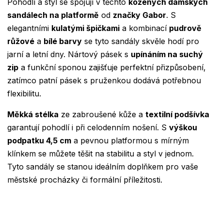
Pohodlí a styl se spojují v těchto
kožených dámských
sandálech na platformě
od
značky Gabor
. S
elegantními
kulatými špičkami
a kombinací
pudrově
růžové
a
bílé barvy
se tyto sandály skvěle hodí pro
jarní a letní dny. Nártový pásek s
upínáním na suchý
zip
a funkční sponou zajišťuje perfektní přizpůsobení,
zatímco patní pásek s pruženkou dodává potřebnou
flexibilitu.
Měkká stélka
ze zabroušené kůže a
textilní podšívka
garantují pohodlí i při celodenním nošení. S
výškou
podpatku 4,5 cm
a pevnou platformou s mírným
klínkem se můžete těšit na stabilitu a styl v jednom.
Tyto sandály se stanou ideálním doplňkem pro vaše
městské procházky či formální příležitosti.