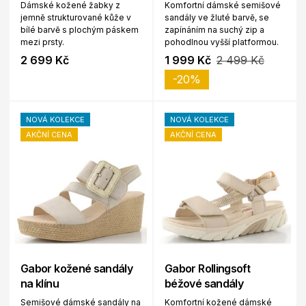
Dámské kožené žabky z
Komfortní dámské semišové
jemně strukturované kůže v
sandály ve žluté barvě, se
bílé barvě s plochým páskem
zapínáním na suchý zip a
mezi prsty.
pohodlnou vyšší platformou.
2 699 Kč
1 999 Kč
2 499 Kč
-20%
NOVÁ KOLEKCE
NOVÁ KOLEKCE
AKČNÍ CENA
AKČNÍ CENA
Gabor kožené sandály
Gabor Rollingsoft
na klínu
béžové sandály
Semišové dámské sandály na
Komfortní kožené dámské