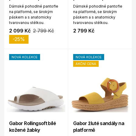
Dámské pohodlné pantofle
Dámské pohodlné pantofle
na platformě, se širokým
na platformě, se širokým
páskem a s anatomicky
páskem a s anatomicky
tvarovanou stélkou.
tvarovanou stélkou.
2 099 Kč
2 799 Kč
2 799 Kč
-25%
NOVÁ KOLEKCE
NOVÁ KOLEKCE
AKČNÍ CENA
Gabor Rollingsoft bílé
Gabor žluté sandály na
kožené žabky
platformě