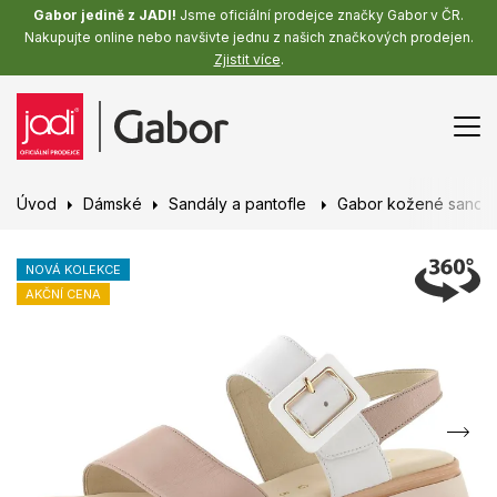
Gabor jedině z JADI!
Jsme oficiální prodejce značky Gabor v ČR.
Nakupujte online nebo navšivte jednu z našich značkových prodejen.
Zjistit více
.
Úvod
Dámské
Sandály a pantofle
Gabor kožené sandály
NOVÁ KOLEKCE
AKČNÍ CENA