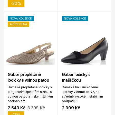
-20%
NOVÁ KOLEKCE
NOVÁ KOLEKCE
AKČNÍ CENA
Gabor proplétané
Gabor lodičky s
lodičky s volnou patou
mašličkou
Dámské proplétané lodičky v
Dámské luxusní kožené
elegantním špičatém střihu, s
lodičky v černé barvě, na
volnou patou a nízkým štíhlým
středně vysokém stabilním
podpatkem.
podpatku.
2 549 Kč
3 399 Kč
2 999 Kč