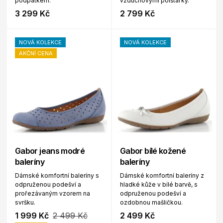
podpatkem.
vzduchovými polštářky.
3 299 Kč
2 799 Kč
NOVÁ KOLEKCE
NOVÁ KOLEKCE
AKČNÍ CENA
Gabor jeans modré
Gabor bílé kožené
baleríny
baleríny
Dámské komfortní baleríny s
Dámské komfortní baleríny z
odpruženou podešví a
hladké kůže v bílé barvě, s
prořezávaným vzorem na
odpruženou podešví a
svršku.
ozdobnou mašličkou.
1 999 Kč
2 499 Kč
2 499 Kč