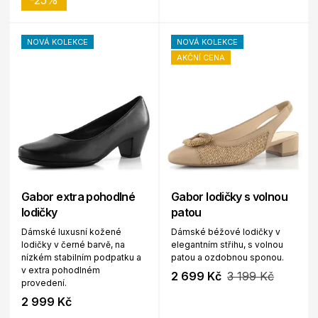
-25%
NOVÁ KOLEKCE
NOVÁ KOLEKCE
AKČNÍ CENA
Gabor extra pohodlné
Gabor lodičky s volnou
lodičky
patou
Dámské luxusní kožené
Dámské béžové lodičky v
lodičky v černé barvě, na
elegantním střihu, s volnou
nízkém stabilním podpatku a
patou a ozdobnou sponou.
v extra pohodlném
2 699 Kč
3 199 Kč
provedení.
2 999 Kč