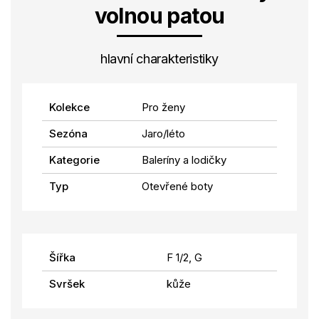
volnou patou
hlavní charakteristiky
Kolekce
Pro ženy
Sezóna
Jaro/léto
Kategorie
Baleríny a lodičky
Typ
Otevřené boty
Šířka
F 1/2, G
Svršek
kůže