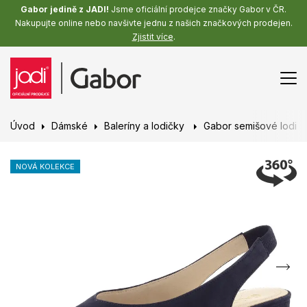
Gabor jedině z JADI!
Jsme oficiální prodejce značky Gabor v ČR.
Nakupujte online nebo navšivte jednu z našich značkových prodejen.
Zjistit více
.
Úvod
Dámské
Baleríny a lodičky
Gabor semišové lodičk
NOVÁ KOLEKCE