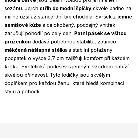
modré barvě
jsou ideální volbou pro jarní a letní
sezónu. Jejich
střih do módní špičky
skvěle padne na
mírně užší až standardní typ chodidla. Svršek z
jemné
semišové kůže
a celokožený, poddajný vnitřek
zaručují pohodlí po celý den.
Patní pásek se všitou
pruženkou
dodává potřebnou stabilitu, zatímco
měkčená nášlapná stélka
a stabilní potažený
podpatek o výšce 3,7 cm zajišťují komfort při každém
kroku. Syntetická podešev s jemným vzorkem nabízí
skvělou přilnavost. Tyto lodičky jsou skvělým
doplňkem pro každou ženu, která hledá kombinaci
stylu a pohodlí.