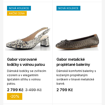
NOVÁ KOLEKCE
NOVÁ KOLEKCE
AKČNÍ CENA
Gabor vzorované
Gabor metalické
lodičky s volnou patou
proplétané baleríny
Dámské lodičky se zvířecím
Dámské komfortní baleríny s
vzorem a v elegantním
koženým proplétaným
špičatém střihu s volnou
svrškem v tmavé metalické
patou.
barvě.
2 799 Kč
3 499 Kč
2 799 Kč
-20%