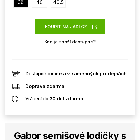
38
40
40.5
KOUPIT NA JADI.CZ
Kde je zboží dostupné?
Dostupné
online
a
v kamenných prodejnách
.
Doprava zdarma
.
Vrácení do
30 dní zdarma
.
Gabor semišové lodičky s