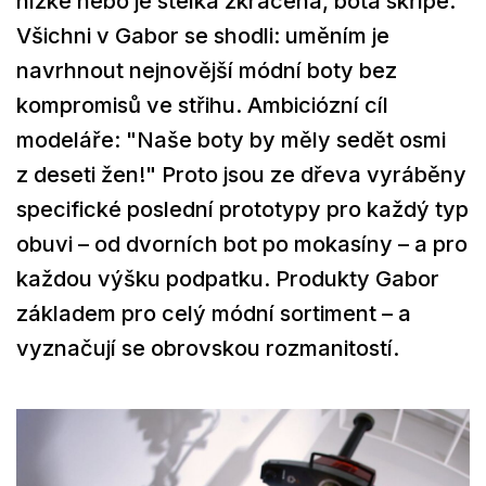
nízké nebo je stélka zkrácená, bota skřípe.
Všichni v Gabor se shodli: uměním je
navrhnout nejnovější módní boty bez
kompromisů ve střihu. Ambiciózní cíl
modeláře: "Naše boty by měly sedět osmi
z deseti žen!" Proto jsou ze dřeva vyráběny
specifické poslední prototypy pro každý typ
obuvi – od dvorních bot po mokasíny – a pro
každou výšku podpatku. Produkty Gabor
základem pro celý módní sortiment – ​​a
vyznačují se obrovskou rozmanitostí.