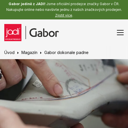
Gabor jedině z JADI!
Jsme oficiální prodejce značky Gabor v ČR.
Nakupujte online nebo navšivte jednu z našich značkových prodejen.
Zjistit více
.
Úvod
Magazín
Gabor dokonale padne