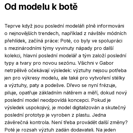
Od modelu k botě
Teprve když jsou poslední modeláři plně informováni
o nejnovějších trendech, například z návštěv módních
přehlídek, začíná práce: Poté, co byly ve spolupráci
s mezinárodními týmy vyvinuty nápady pro další
kolekci, hlavní poslední modelář a tým založí poslední
typy a tvary pro novou sezónu. Všichni v Gabor
netrpělivě očekávají výsledek: výztuhy nejsou potřeba
jen pro výkresy modelu, ale také pro vytvoření stélky
a výztuhy, paty a podešve. Dřevo se nyní frézuje,
piluje, opatřuje základním nátěrem a měří, dokud nový
poslední model neodpovídá koncepci. Pokud je
výsledek uspokojivý, je model digitalizován a skutečný
poslední prototyp je vyroben z plastu. Jedna
závěrečná kontrola. Není třeba provádět další změny?
Poté je rozsah výztuh zadán dodavateli. Na jeden