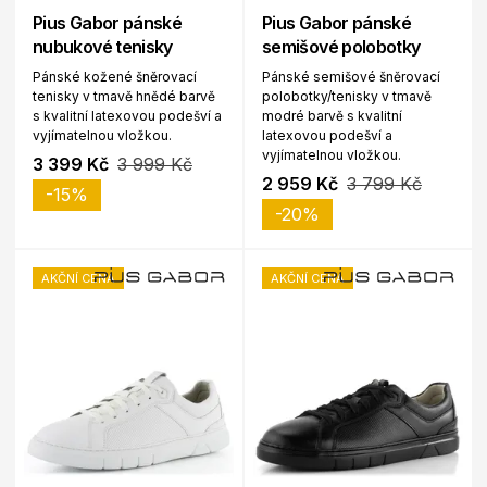
Pius Gabor pánské
Pius Gabor pánské
nubukové tenisky
semišové polobotky
Pánské kožené šněrovací
Pánské semišové šněrovací
tenisky v tmavě hnědé barvě
polobotky/tenisky v tmavě
s kvalitní latexovou podešví a
modré barvě s kvalitní
vyjímatelnou vložkou.
latexovou podešví a
vyjímatelnou vložkou.
3 399 Kč
3 999 Kč
2 959 Kč
3 799 Kč
-15%
-20%
AKČNÍ CENA
AKČNÍ CENA