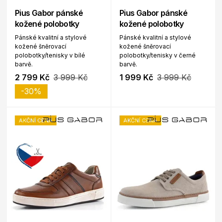
Pius Gabor pánské
Pius Gabor pánské
kožené polobotky
kožené polobotky
Pánské kvalitní a stylové
Pánské kvalitní a stylové
kožené šněrovací
kožené šněrovací
polobotky/tenisky v bílé
polobotky/tenisky v černé
barvě.
barvě.
2 799 Kč
3 999 Kč
1 999 Kč
3 999 Kč
-30%
AKČNÍ CENA
AKČNÍ CENA