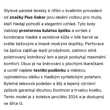
Stylové pánské tenisky k riflím v kvalitním provedení
od
značky Pius Gabor
jsou ideální volbou pro muže,
kteří hledají pohodlí a elegantní vzhled. Tyto boty
nabízejí
prostornou kulatou špičku
a svršek z
kombinace hladké a semišové kůže v bílé barvě se
světle béžovými a tmavě modrými doplňky. Perforace
na špičce zajišťuje lepší prodyšnost, zatímco silně
polstrovaný kotníkový lem a jazyk poskytují maximální
komfort. Obuv je na šněrování s plochými tkaničkami
a uvnitř najdete
textilní podšívku
a měkkou
vyjímatelnou stélku s hladkým syntetickým potahem.
Bytelná latexová podešev a šitý a lepený výrobní
způsob garantují dlouhou životnost a trvalou kvalitu.
Tento model je z kolekce jaro/léto 2024 a je dostupný
ve šířce G.