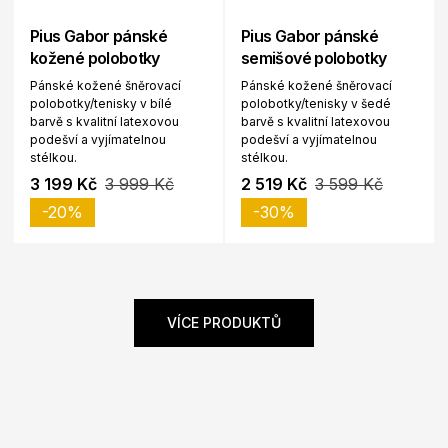
Pius Gabor pánské
Pius Gabor pánské
kožené polobotky
semišové polobotky
Pánské kožené šněrovací
Pánské kožené šněrovací
polobotky/tenisky v bílé
polobotky/tenisky v šedé
barvě s kvalitní latexovou
barvě s kvalitní latexovou
podešví a vyjímatelnou
podešví a vyjímatelnou
stélkou.
stélkou.
3 199 Kč
3 999 Kč
2 519 Kč
3 599 Kč
-20%
-30%
VÍCE PRODUKTŮ