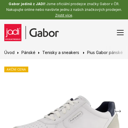
Gabor jedině z JADI!
Jsme oficiální prodejce značky Gabor v ČR.
Nakupujte online nebo navšivte jednu z našich značkových prodejen.
Zjistit více
.
Úvod
Pánské
Tenisky a sneakers
Pius Gabor pánské k
AKČNÍ CENA