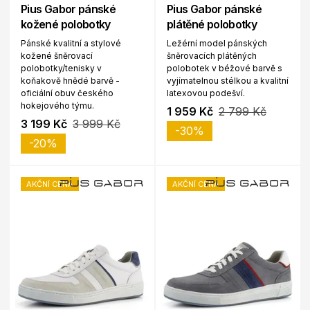
Pius Gabor pánské
Pius Gabor pánské
kožené polobotky
plátěné polobotky
Pánské kvalitní a stylové
Ležérní model pánských
kožené šněrovací
šněrovacích plátěných
polobotky/tenisky v
polobotek v béžové barvě s
koňakově hnědé barvě -
vyjímatelnou stélkou a kvalitní
oficiální obuv českého
latexovou podešví.
hokejového týmu.
1 959 Kč
2 799 Kč
3 199 Kč
3 999 Kč
-30%
-20%
AKČNÍ CENA
AKČNÍ CENA