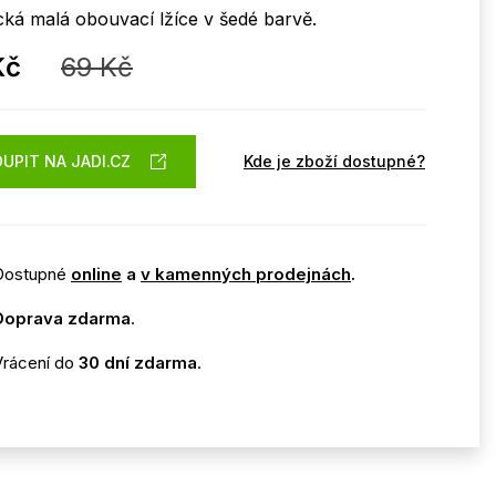
cká malá obouvací lžíce v šedé barvě.
Kč
69 Kč
UPIT NA JADI.CZ
Kde je zboží dostupné?
Dostupné
online
a
v kamenných prodejnách
.
Doprava zdarma
.
Vrácení do
30 dní zdarma
.