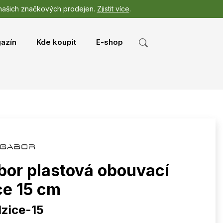
 našich značkových prodejen.
Zjistit více
.
azín
Kde koupit
E-shop
bor plastová obouvací
ce 15 cm
lzice-15