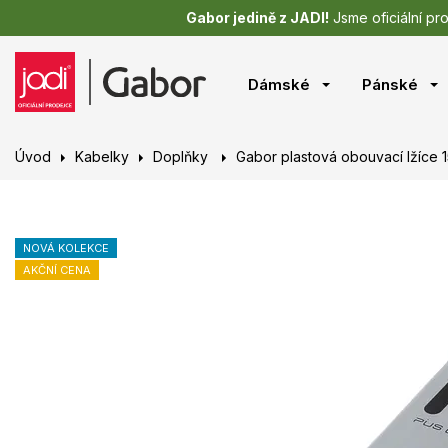
Gabor jedině z JADI!
Jsme oficiální pr
Dámské
Pánské
Úvod
Kabelky
Doplňky
Gabor plastová obouvací lžíce 
NOVÁ KOLEKCE
AKČNÍ CENA