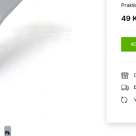
Prakti
49 
KO