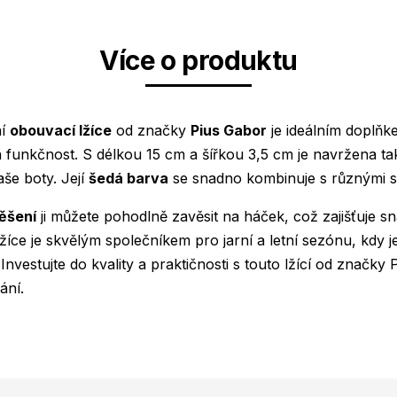
Více o produktu
ní
obouvací lžíce
od značky
Pius Gabor
je ideálním doplň
 funkčnost. S délkou 15 cm a šířkou 3,5 cm je navržena ta
aše boty. Její
šedá barva
se snadno kombinuje s různými st
ěšení
ji můžete pohodlně zavěsit na háček, což zajišťuje 
žíce je skvělým společníkem pro jarní a letní sezónu, kdy je 
Investujte do kvality a praktičnosti s touto lžící od značky P
ání.