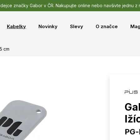
odejce značky Gabor v ČR. Nakupujte online nebo navšivte jednu z
Kabelky
Novinky
Slevy
O značce
Mag
15 cm
Ga
lží
PG-