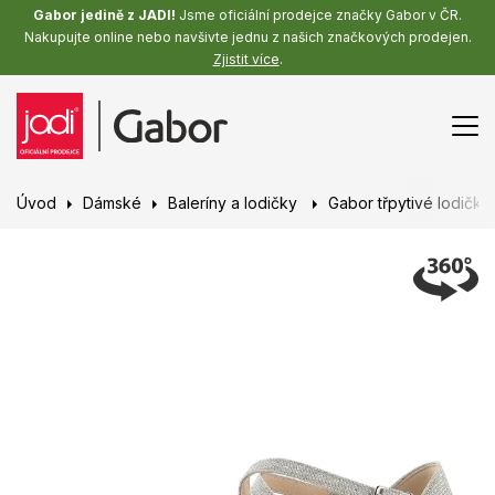
Gabor jedině z JADI!
Jsme oficiální prodejce značky Gabor v ČR.
Nakupujte online nebo navšivte jednu z našich značkových prodejen.
Zjistit více
.
Úvod
Dámské
Baleríny a lodičky
Gabor třpytivé lodičky