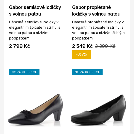
Gabor semišové lodičky
Gabor proplétané
s volnou patou
lodičky s volnou patou
Dámské semišové lodičky v
Dámské proplétané lodičky v
elegantním špičatém střihu, s
elegantním špičatém střihu, s
volnou patou a nízkým
volnou patou a nízkým štíhlým
podpatkem.
podpatkem.
2 799 Kč
2 549 Kč
3 399 Kč
-25%
NOVÁ KOLEKCE
NOVÁ KOLEKCE