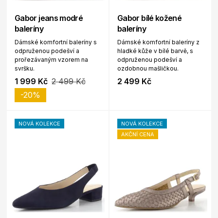
Gabor jeans modré
Gabor bílé kožené
baleríny
baleríny
Dámské komfortní baleríny s
Dámské komfortní baleríny z
odpruženou podešví a
hladké kůže v bílé barvě, s
prořezávaným vzorem na
odpruženou podešví a
svršku.
ozdobnou mašličkou.
1 999 Kč
2 499 Kč
2 499 Kč
-20%
NOVÁ KOLEKCE
NOVÁ KOLEKCE
AKČNÍ CENA