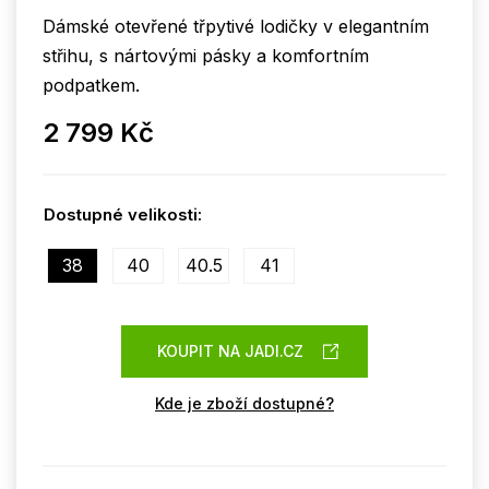
Dámské otevřené třpytivé lodičky v elegantním
střihu, s nártovými pásky a komfortním
podpatkem.
2 799 Kč
Dostupné velikosti:
38
40
40.5
41
KOUPIT NA JADI.CZ
Kde je zboží dostupné?