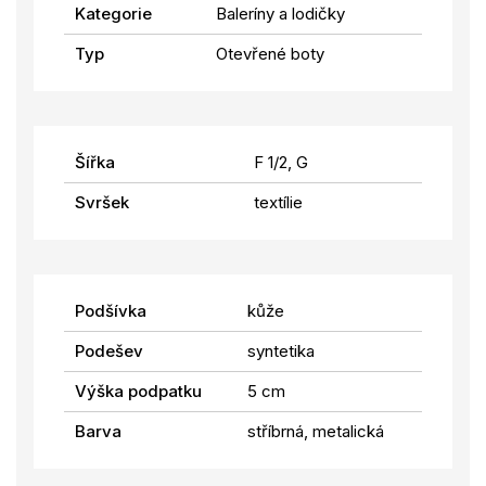
Kategorie
Baleríny a lodičky
Typ
Otevřené boty
Šířka
F 1/2, G
Svršek
textílie
Podšívka
kůže
Podešev
syntetika
Výška podpatku
5 cm
Barva
stříbrná, metalická