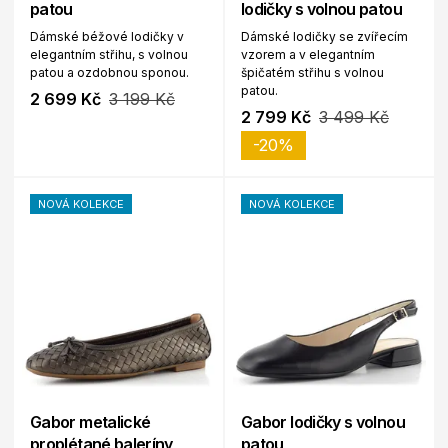
patou
lodičky s volnou patou
Dámské béžové lodičky v
Dámské lodičky se zvířecím
elegantním střihu, s volnou
vzorem a v elegantním
patou a ozdobnou sponou.
špičatém střihu s volnou
patou.
2 699 Kč
3 199 Kč
2 799 Kč
3 499 Kč
-20%
NOVÁ KOLEKCE
NOVÁ KOLEKCE
Gabor metalické
Gabor lodičky s volnou
proplétané baleríny
patou