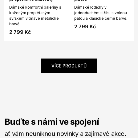
Dámské komfortní baleríny s
Dámské lodičky v
koženým proplétaným
jednoduchém střihu s volnou
svrškem v tmavé metalické
patou a klasické černé barvě.
barvě.
2 799 Kč
2 799 Kč
VÍCE PRODUKTŮ
Buďte s námi ve spojení
ať vám neuniknou novinky a zajímavé akce.