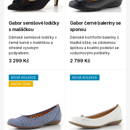
Gabor semišové lodičky
Gabor černé baleríny se
s mašličkou
sponou
Dámské semišové lodičky v
Dámské komfortní baleríny z
černé barvě s mašličkou a
hladké kůže, se zdobenou
středně vysokým
špičkou a kvalitní podešví se
podpatkem.
vzduchovými polštářky.
3 299 Kč
2 799 Kč
NOVÁ KOLEKCE
NOVÁ KOLEKCE
AKČNÍ CENA