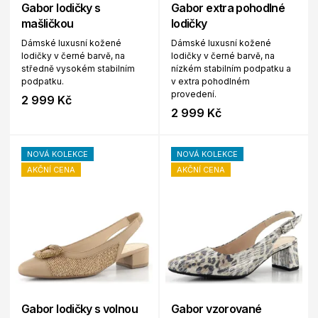
Gabor lodičky s
Gabor extra pohodlné
mašličkou
lodičky
Dámské luxusní kožené
Dámské luxusní kožené
lodičky v černé barvě, na
lodičky v černé barvě, na
středně vysokém stabilním
nízkém stabilním podpatku a
podpatku.
v extra pohodlném
provedení.
2 999 Kč
2 999 Kč
NOVÁ KOLEKCE
NOVÁ KOLEKCE
AKČNÍ CENA
AKČNÍ CENA
Gabor lodičky s volnou
Gabor vzorované