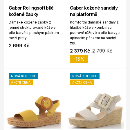
Gabor Rollingsoft bílé
Gabor kožené sandály
kožené žabky
na platformě
Dámské kožené žabky z
Komfortní dámské sandály z
jemně strukturované kůže v
hladké kůže v kombinaci
bílé barvě s plochým páskem
pudrově růžové a bílé barvy s
mezi prsty.
upínacím páskem na suchý
zip.
2 699 Kč
2 379 Kč
2 799 Kč
-15%
NOVÁ KOLEKCE
NOVÁ KOLEKCE
AKČNÍ CENA
AKČNÍ CENA