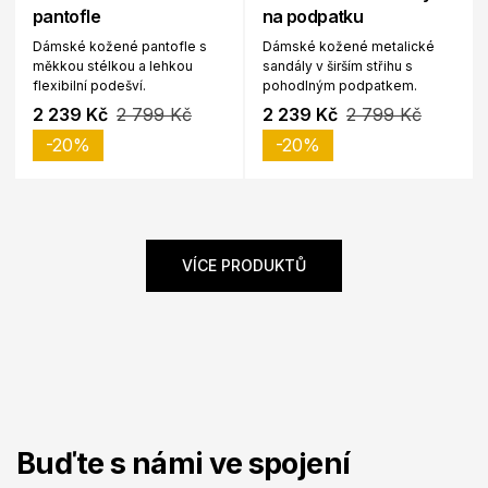
pantofle
na podpatku
Dámské kožené pantofle s
Dámské kožené metalické
měkkou stélkou a lehkou
sandály v širším střihu s
flexibilní podešví.
pohodlným podpatkem.
2 239 Kč
2 799 Kč
2 239 Kč
2 799 Kč
-20%
-20%
VÍCE PRODUKTŮ
Buďte s námi ve spojení