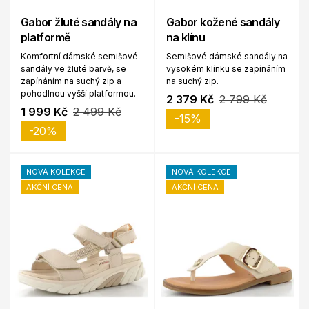
Gabor žluté sandály na
Gabor kožené sandály
platformě
na klínu
Komfortní dámské semišové
Semišové dámské sandály na
sandály ve žluté barvě, se
vysokém klínku se zapínáním
zapínáním na suchý zip a
na suchý zip.
pohodlnou vyšší platformou.
2 379 Kč
2 799 Kč
1 999 Kč
2 499 Kč
-15%
-20%
NOVÁ KOLEKCE
NOVÁ KOLEKCE
AKČNÍ CENA
AKČNÍ CENA