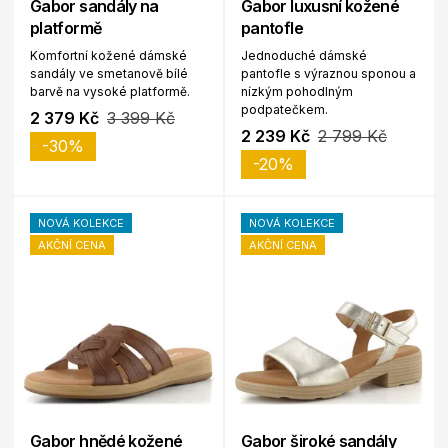
Gabor sandály na
Gabor luxusní kožené
platformě
pantofle
Komfortní kožené dámské
Jednoduché dámské
sandály ve smetanově bílé
pantofle s výraznou sponou a
barvě na vysoké platformě.
nízkým pohodlným
podpatečkem.
2 379 Kč
3 399 Kč
2 239 Kč
2 799 Kč
-30%
-20%
NOVÁ KOLEKCE
NOVÁ KOLEKCE
AKČNÍ CENA
AKČNÍ CENA
Gabor hnědé kožené
Gabor široké sandály