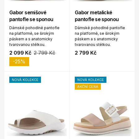
Gabor semišové
Gabor metalické
pantofle se sponou
pantofle se sponou
Dámské pohodlné pantofle
Dámské pohodlné pantofle
na platformě, se širokým
na platformě, se širokým
páskem a s anatomicky
páskem a s anatomicky
tvarovanou stélkou.
tvarovanou stélkou.
2 099 Kč
2 799 Kč
2 799 Kč
-25%
NOVÁ KOLEKCE
NOVÁ KOLEKCE
AKČNÍ CENA