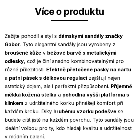
Více o produktu
Zažijte pohodlí a styl s
dámskými sandály značky
Gabor
. Tyto elegantní sandály jsou vyrobeny z
broušené kůže
v
béžové barvě s metalickými
odlesky
, což je činí snadno kombinovatelnými pro
různé příležitosti.
Efektně přetočené pásky na nártu
a
patní pásek s délkovou regulací
zajišťují nejen
estetický dojem, ale i perfektní přizpůsobení.
Příjemně
měkká kožená stélka
a
pohodlná vyšší platforma s
klínkem
z udržitelného korku přinášejí komfort při
každém kroku. Díky
hrubému vzorku podešve
se
budete cítit jistě na každém povrchu. Tyto sandály jsou
ideální volbou pro ty, kdo hledají kvalitu a udržitelnost
v módním balení.