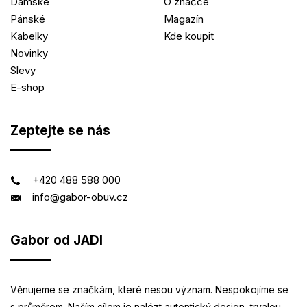
Dámské
O značce
Pánské
Magazín
Kabelky
Kde koupit
Novinky
Slevy
E-shop
Zeptejte se nás
+420 488 588 000
info@gabor-obuv.cz
Gabor od JADI
Věnujeme se značkám, které nesou význam. Nespokojíme se
s průměrem. Naším cílem je nalézt autentický design, trvalou