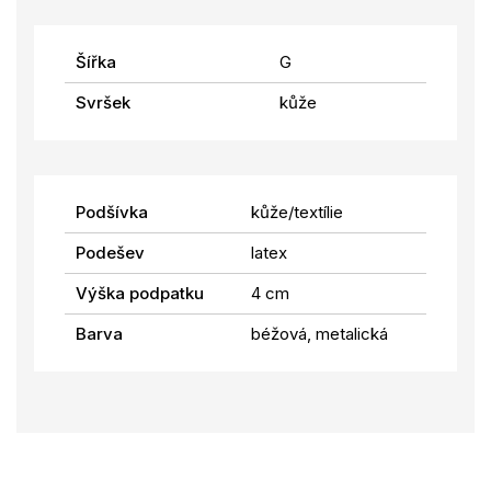
Šířka
G
Svršek
kůže
Podšívka
kůže/textílie
Podešev
latex
Výška podpatku
4 cm
Barva
béžová, metalická