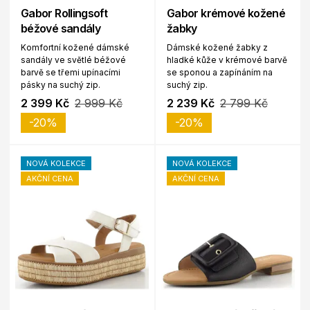
Gabor Rollingsoft
Gabor krémové kožené
béžové sandály
žabky
Komfortní kožené dámské
Dámské kožené žabky z
sandály ve světlé béžové
hladké kůže v krémové barvě
barvě se třemi upínacími
se sponou a zapínáním na
pásky na suchý zip.
suchý zip.
2 399 Kč
2 999 Kč
2 239 Kč
2 799 Kč
-20%
-20%
NOVÁ KOLEKCE
NOVÁ KOLEKCE
AKČNÍ CENA
AKČNÍ CENA