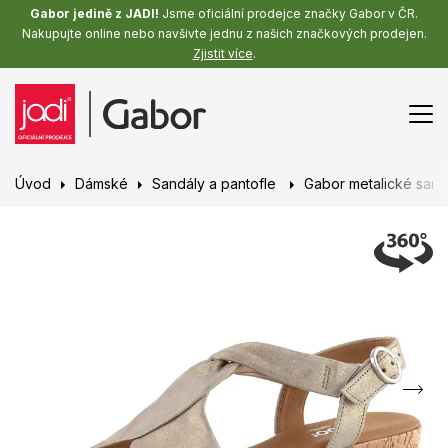
Gabor jedině z JADI!
Jsme oficiální prodejce značky Gabor v ČR.
Nakupujte online nebo navšivte jednu z našich značkových prodejen.
Zjistit více
.
Úvod
Dámské
Sandály a pantofle
Gabor metalické sandá