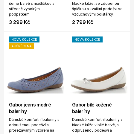
černé barvě s mašličkou a
hladké kůže, se zdobenou
středně vysokým
špičkou a kvalitní podešví se
podpatkem.
vzduchovými polštářky.
3 299 Kč
2 799 Kč
NOVÁ KOLEKCE
NOVÁ KOLEKCE
AKČNÍ CENA
Gabor jeans modré
Gabor bílé kožené
baleríny
baleríny
Dámské komfortní baleríny s
Dámské komfortní baleríny z
odpruženou podešví a
hladké kůže v bílé barvě, s
prořezávaným vzorem na
odpruženou podešví a