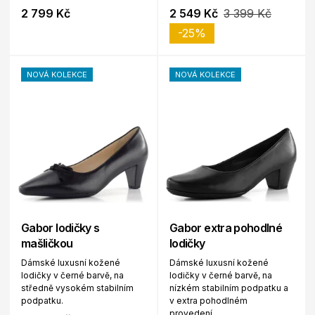
2 799 Kč
2 549 Kč
3 399 Kč
-25%
NOVÁ KOLEKCE
NOVÁ KOLEKCE
Gabor lodičky s
Gabor extra pohodlné
mašličkou
lodičky
Dámské luxusní kožené
Dámské luxusní kožené
lodičky v černé barvě, na
lodičky v černé barvě, na
středně vysokém stabilním
nízkém stabilním podpatku a
podpatku.
v extra pohodlném
provedení.