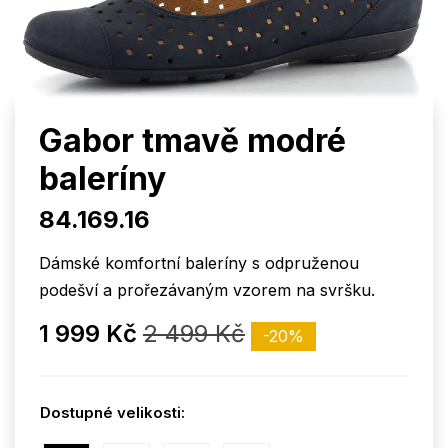
Gabor tmavě modré
baleríny
84.169.16
Dámské komfortní baleríny s odpruženou
podešví a prořezávaným vzorem na svršku.
1 999 Kč
2 499 Kč
-20%
Dostupné velikosti: