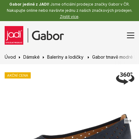
Gabor jedině z JADI!
Jsme oficiální prodejce značky Gabor v ČR.
Nakupujte online nebo navšivte jednu z našich značkových prodejen.
Zjistit více
.
Úvod
Dámské
Baleríny a lodičky
Gabor tmavě modré ba
AKČNÍ CENA