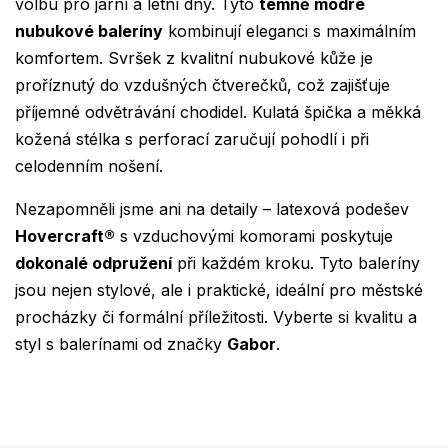
volbu pro jarní a letní dny. Tyto
temně modré
nubukové baleríny
kombinují eleganci s maximálním
komfortem. Svršek z kvalitní nubukové kůže je
proříznutý do vzdušných čtverečků, což zajišťuje
příjemné odvětrávání chodidel. Kulatá špička a měkká
kožená stélka s perforací zaručují pohodlí i při
celodenním nošení.
Nezapomněli jsme ani na detaily – latexová podešev
Hovercraft®
s vzduchovými komorami poskytuje
dokonalé odpružení
při každém kroku. Tyto baleríny
jsou nejen stylové, ale i praktické, ideální pro městské
procházky či formální příležitosti. Vyberte si kvalitu a
styl s balerínami od značky
Gabor
.