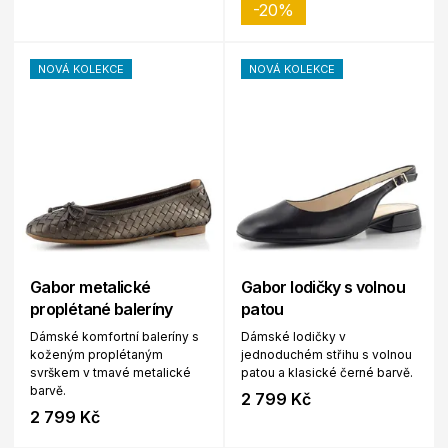
-20%
NOVÁ KOLEKCE
NOVÁ KOLEKCE
Gabor metalické
Gabor lodičky s volnou
proplétané baleríny
patou
Dámské komfortní baleríny s
Dámské lodičky v
koženým proplétaným
jednoduchém střihu s volnou
svrškem v tmavé metalické
patou a klasické černé barvě.
barvě.
2 799 Kč
2 799 Kč