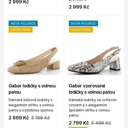
2 999 Kč
2 999 Kč
NOVÁ KOLEKCE
NOVÁ KOLEKCE
AKČNÍ CENA
AKČNÍ CENA
Gabor lodičky s volnou
Gabor vzorované
patou
lodičky s volnou patou
Dámské béžové lodičky v
Dámské lodičky se zvířecím
elegantním střihu, s volnou
vzorem a v elegantním
patou a ozdobnou sponou.
špičatém střihu s volnou
patou.
2 699 Kč
3 199 Kč
2 799 Kč
3 499 Kč