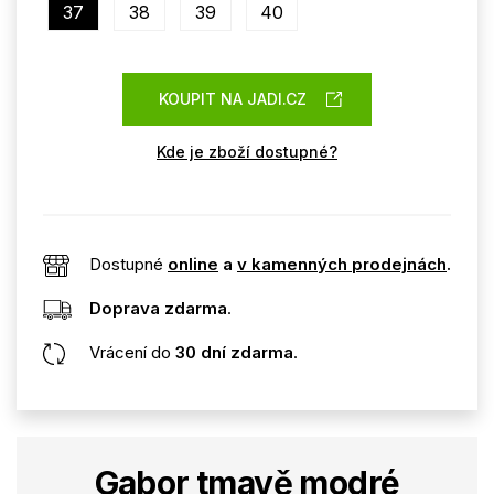
37
38
39
40
KOUPIT NA JADI.CZ
Kde je zboží dostupné?
Dostupné
online
a
v kamenných prodejnách
.
Doprava zdarma
.
Vrácení do
30 dní zdarma
.
Gabor tmavě modré