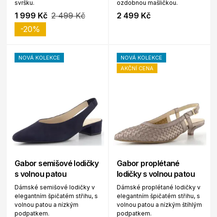
svršku.
ozdobnou mašličkou.
1 999 Kč
2 499 Kč
2 499 Kč
-20%
NOVÁ KOLEKCE
NOVÁ KOLEKCE
AKČNÍ CENA
Gabor semišové lodičky
Gabor proplétané
s volnou patou
lodičky s volnou patou
Dámské semišové lodičky v
Dámské proplétané lodičky v
elegantním špičatém střihu, s
elegantním špičatém střihu, s
volnou patou a nízkým
volnou patou a nízkým štíhlým
podpatkem.
podpatkem.