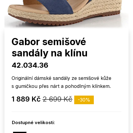
Gabor semišové
sandály na klínu
42.034.36
Originální dámské sandály ze semišové kůže
s gumičkou přes nárt a pohodlným klínkem.
1 889 Kč
2 699 Kč
-30%
Dostupné velikosti: