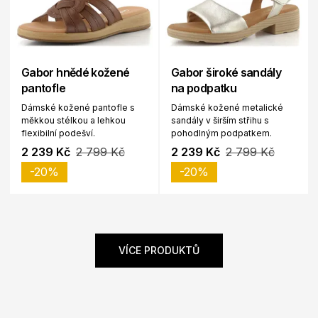
Gabor hnědé kožené
Gabor široké sandály
pantofle
na podpatku
Dámské kožené pantofle s
Dámské kožené metalické
měkkou stélkou a lehkou
sandály v širším střihu s
flexibilní podešví.
pohodlným podpatkem.
2 239 Kč
2 799 Kč
2 239 Kč
2 799 Kč
-20%
-20%
VÍCE PRODUKTŮ