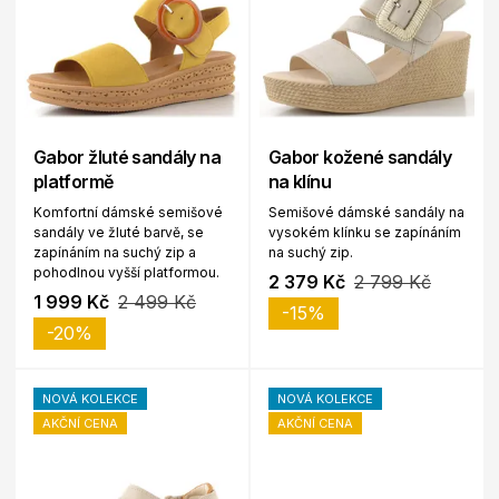
Gabor žluté sandály na
Gabor kožené sandály
platformě
na klínu
Komfortní dámské semišové
Semišové dámské sandály na
sandály ve žluté barvě, se
vysokém klínku se zapínáním
zapínáním na suchý zip a
na suchý zip.
pohodlnou vyšší platformou.
2 379 Kč
2 799 Kč
1 999 Kč
2 499 Kč
-15%
-20%
NOVÁ KOLEKCE
NOVÁ KOLEKCE
AKČNÍ CENA
AKČNÍ CENA