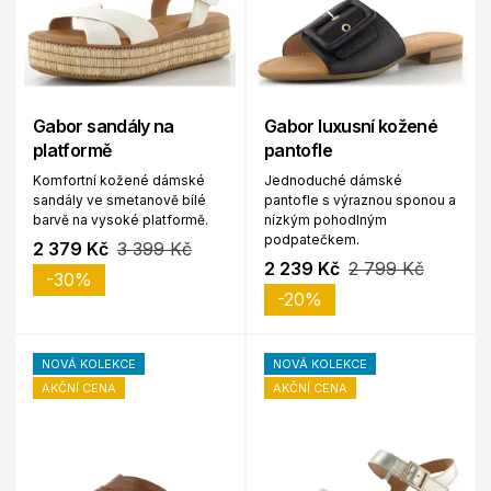
Gabor sandály na
Gabor luxusní kožené
platformě
pantofle
Komfortní kožené dámské
Jednoduché dámské
sandály ve smetanově bílé
pantofle s výraznou sponou a
barvě na vysoké platformě.
nízkým pohodlným
podpatečkem.
2 379 Kč
3 399 Kč
2 239 Kč
2 799 Kč
-30%
-20%
NOVÁ KOLEKCE
NOVÁ KOLEKCE
AKČNÍ CENA
AKČNÍ CENA