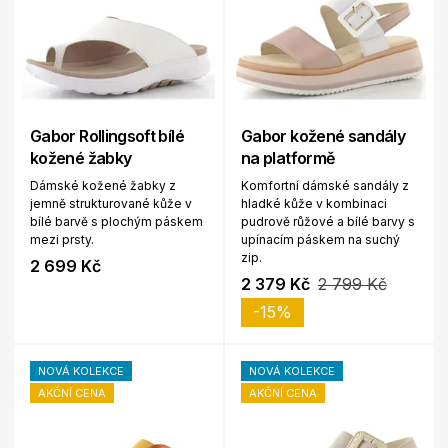
Gabor Rollingsoft bílé
Gabor kožené sandály
kožené žabky
na platformě
Dámské kožené žabky z
Komfortní dámské sandály z
jemně strukturované kůže v
hladké kůže v kombinaci
bílé barvě s plochým páskem
pudrově růžové a bílé barvy s
mezi prsty.
upínacím páskem na suchý
zip.
2 699 Kč
2 379 Kč
2 799 Kč
-15%
NOVÁ KOLEKCE
NOVÁ KOLEKCE
AKČNÍ CENA
AKČNÍ CENA