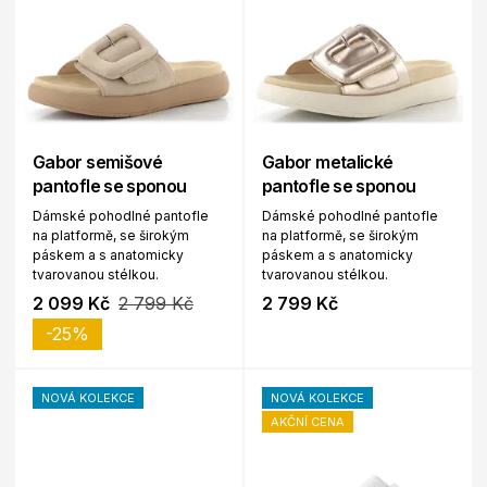
Gabor semišové
Gabor metalické
pantofle se sponou
pantofle se sponou
Dámské pohodlné pantofle
Dámské pohodlné pantofle
na platformě, se širokým
na platformě, se širokým
páskem a s anatomicky
páskem a s anatomicky
tvarovanou stélkou.
tvarovanou stélkou.
2 099 Kč
2 799 Kč
2 799 Kč
-25%
NOVÁ KOLEKCE
NOVÁ KOLEKCE
AKČNÍ CENA