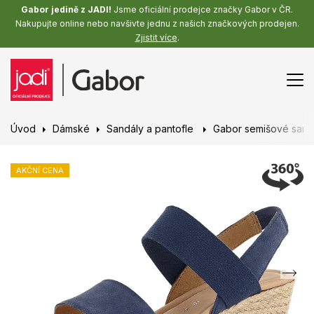
Gabor jedině z JADI!
Jsme oficiální prodejce značky Gabor v ČR.
Nakupujte online nebo navšivte jednu z našich značkových prodejen.
Zjistit více
.
Úvod
Dámské
Sandály a pantofle
Gabor semišové sandá
AKČNÍ CENA