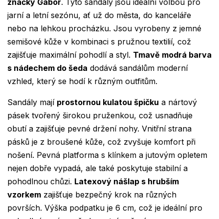
značky Gabor
. Tyto sandály jsou ideální volbou pro
jarní a letní sezónu, ať už do města, do kanceláře
nebo na lehkou procházku. Jsou vyrobeny z jemné
semišové kůže v kombinaci s pružnou textilií, což
zajišťuje maximální pohodlí a styl.
Tmavě modrá barva
s nádechem do šeda
dodává sandálům moderní
vzhled, který se hodí k různým outfitům.
Sandály mají
prostornou kulatou špičku
a nártový
pásek tvořený širokou pruženkou, což usnadňuje
obutí a zajišťuje pevné držení nohy. Vnitřní strana
pásků je z broušené kůže, což zvyšuje komfort při
nošení. Pevná platforma s klínkem a jutovým opletem
nejen dobře vypadá, ale také poskytuje stabilní a
pohodlnou chůzi.
Latexový nášlap s hrubším
vzorkem
zajišťuje bezpečný krok na různých
površích. Výška podpatku je 6 cm, což je ideální pro