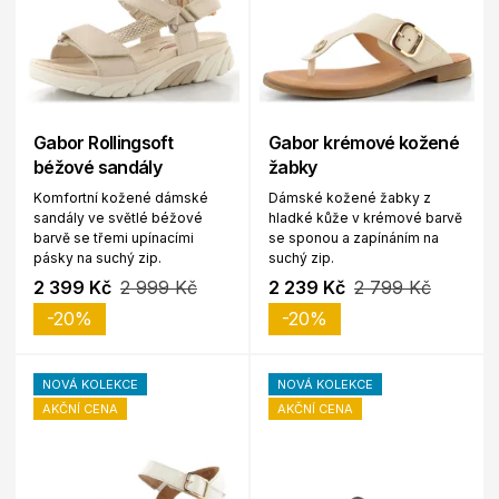
Gabor Rollingsoft
Gabor krémové kožené
béžové sandály
žabky
Komfortní kožené dámské
Dámské kožené žabky z
sandály ve světlé béžové
hladké kůže v krémové barvě
barvě se třemi upínacími
se sponou a zapínáním na
pásky na suchý zip.
suchý zip.
2 399 Kč
2 999 Kč
2 239 Kč
2 799 Kč
-20%
-20%
NOVÁ KOLEKCE
NOVÁ KOLEKCE
AKČNÍ CENA
AKČNÍ CENA