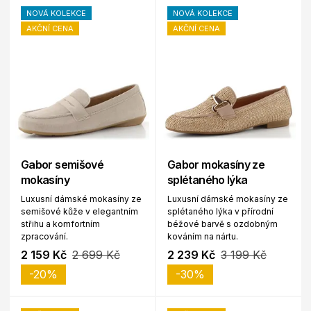
NOVÁ KOLEKCE
NOVÁ KOLEKCE
AKČNÍ CENA
AKČNÍ CENA
Gabor semišové
Gabor mokasíny ze
mokasíny
splétaného lýka
Luxusní dámské mokasíny ze
Luxusní dámské mokasíny ze
semišové kůže v elegantním
splétaného lýka v přírodní
střihu a komfortním
béžové barvě s ozdobným
zpracování.
kováním na nártu.
2 159 Kč
2 699 Kč
2 239 Kč
3 199 Kč
-20%
-30%