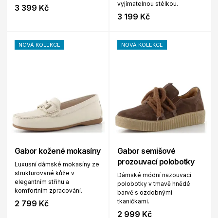
vyjímatelnou stélkou.
3 399 Kč
3 199 Kč
NOVÁ KOLEKCE
NOVÁ KOLEKCE
Gabor kožené mokasíny
Gabor semišové
prozouvací polobotky
Luxusní dámské mokasíny ze
strukturované kůže v
Dámské módní nazouvací
elegantním střihu a
polobotky v tmavě hnědé
komfortním zpracování.
barvě s ozdobnými
tkaničkami.
2 799 Kč
2 999 Kč