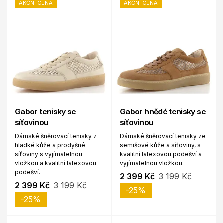
AKČNÍ CENA
AKČNÍ CENA
Gabor tenisky se
Gabor hnědé tenisky se
síťovinou
síťovinou
Dámské šněrovací tenisky z
Dámské šněrovací tenisky ze
hladké kůže a prodyšné
semišové kůže a síťoviny, s
síťoviny s vyjímatelnou
kvalitní latexovou podešví a
vložkou a kvalitní latexovou
vyjímatelnou vložkou.
podešví.
2 399 Kč
3 199 Kč
2 399 Kč
3 199 Kč
-25%
-25%