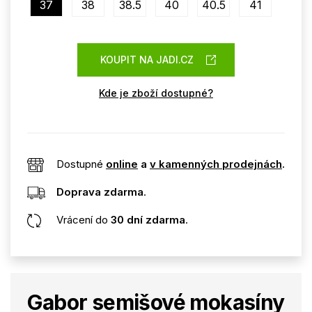
37
38
38.5
40
40.5
41
KOUPIT NA JADI.CZ
Kde je zboží dostupné?
Dostupné
online
a
v kamenných prodejnách
.
Doprava zdarma
.
Vrácení do
30 dní zdarma
.
Gabor semišové mokasíny