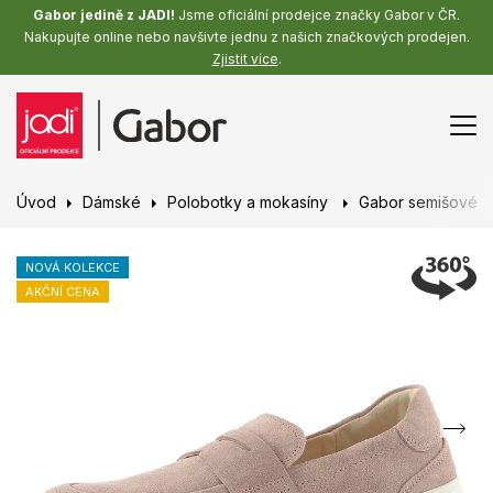
Gabor jedině z JADI!
Jsme oficiální prodejce značky Gabor v ČR.
Nakupujte online nebo navšivte jednu z našich značkových prodejen.
Zjistit více
.
Úvod
Dámské
Polobotky a mokasíny
Gabor semišové m
NOVÁ KOLEKCE
AKČNÍ CENA