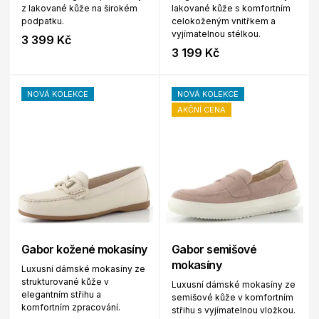
z lakované kůže na širokém
lakované kůže s komfortním
podpatku.
celokoženým vnitřkem a
vyjímatelnou stélkou.
3 399 Kč
3 199 Kč
NOVÁ KOLEKCE
NOVÁ KOLEKCE
AKČNÍ CENA
Gabor kožené mokasíny
Gabor semišové
mokasíny
Luxusní dámské mokasíny ze
strukturované kůže v
Luxusní dámské mokasíny ze
elegantním střihu a
semišové kůže v komfortním
komfortním zpracování.
střihu s vyjímatelnou vložkou.