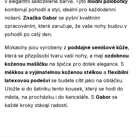
v elegantní šedozelené barvě. Tyto
módní polobotky
kombinují pohodlí a styl, ideální pro každodenní
nošení.
Značka Gabor
se pyšní kvalitním
zpracováním, které zaručuje, že vaše nohy budou v
pohodlí po celý den.
Mokasíny jsou vyrobeny z
poddajné semišové kůže
,
která se přizpůsobí tvaru vaší nohy, a mají
ozdobnou
koženou mašličku
na špičce pro dotek elegance. S
měkkou a vyjímatelnou koženou stélkou
a
flexibilní
latexovou podešví
se budete cítit jako na obláčku.
Uložte si do šatníku tento kousek, který se hodí do
města, na procházku i do kanceláře. S
Gabor
se
každé kroky stávají radostí.