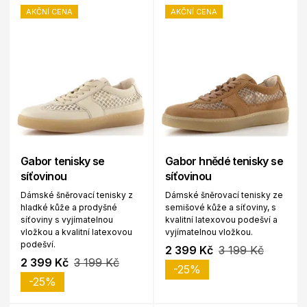
AKČNÍ CENA
AKČNÍ CENA
Gabor tenisky se
Gabor hnědé tenisky se
síťovinou
síťovinou
Dámské šněrovací tenisky z
Dámské šněrovací tenisky ze
hladké kůže a prodyšné
semišové kůže a síťoviny, s
síťoviny s vyjímatelnou
kvalitní latexovou podešví a
vložkou a kvalitní latexovou
vyjímatelnou vložkou.
podešví.
2 399 Kč
3 199 Kč
2 399 Kč
3 199 Kč
-25%
-25%