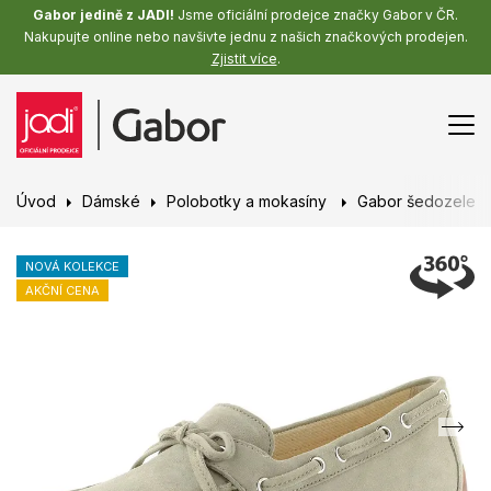
Gabor jedině z JADI!
Jsme oficiální prodejce značky Gabor v ČR.
Nakupujte online nebo navšivte jednu z našich značkových prodejen.
Zjistit více
.
Úvod
Dámské
Polobotky a mokasíny
Gabor šedozelené
NOVÁ KOLEKCE
AKČNÍ CENA