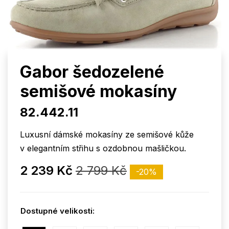
Gabor šedozelené
semišové mokasíny
82.442.11
Luxusní dámské mokasíny ze semišové kůže
v elegantním střihu s ozdobnou mašličkou.
2 239 Kč
2 799 Kč
-20%
Dostupné velikosti: