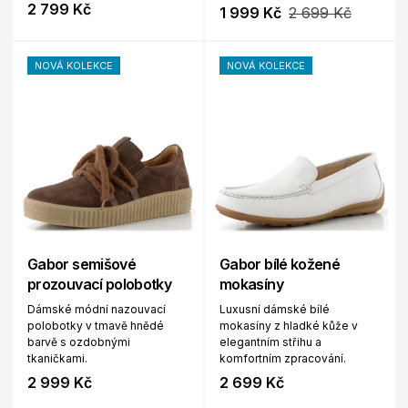
2 799 Kč
1 999 Kč
2 699 Kč
NOVÁ KOLEKCE
NOVÁ KOLEKCE
Gabor semišové
Gabor bílé kožené
prozouvací polobotky
mokasíny
Dámské módní nazouvací
Luxusní dámské bílé
polobotky v tmavě hnědé
mokasíny z hladké kůže v
barvě s ozdobnými
elegantním střihu a
tkaničkami.
komfortním zpracování.
2 999 Kč
2 699 Kč