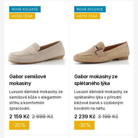
NOVÁ KOLEKCE
NOVÁ KOLEKCE
AKČNÍ CENA
AKČNÍ CENA
Gabor semišové
Gabor mokasíny ze
mokasíny
splétaného lýka
Luxusní dámské mokasíny ze
Luxusní dámské mokasíny ze
semišové kůže v elegantním
splétaného lýka v přírodní
střihu a komfortním
béžové barvě s ozdobným
zpracování.
kováním na nártu.
2 159 Kč
2 699 Kč
2 239 Kč
3 199 Kč
-20%
-30%