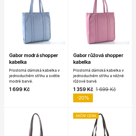
Gabor modrá shopper
Gabor růžová shopper
kabelka
kabelka
Prostorná dámská kabelka v
Prostorná dámská kabelka v
jednoduchém střihu a světle
jednoduchém střihu a něžné
modré barvě.
růžové barvě.
1 699 Kč
1 359 Kč
1 699 Kč
-20%
AKČNÍ CENA