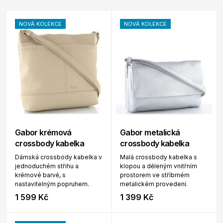
NOVÁ KOLEKCE
NOVÁ KOLEKCE
Gabor krémová
Gabor metalická
crossbody kabelka
crossbody kabelka
Dámská crossbody kabelka v
Malá crossbody kabelka s
jednoduchém střihu a
klopou a děleným vnitřním
krémové barvě, s
prostorem ve stříbrném
nastavitelným popruhem.
metalickém provedení.
1 599 Kč
1 399 Kč