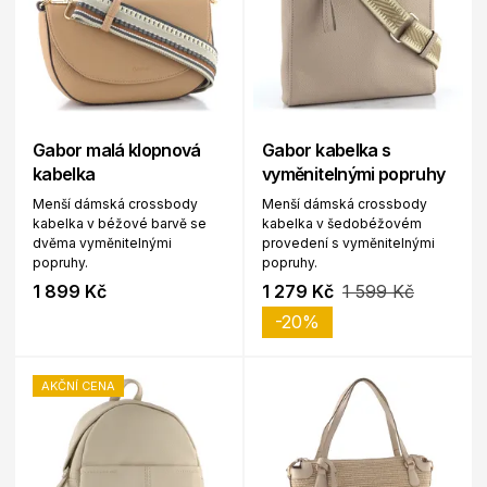
Gabor malá klopnová
Gabor kabelka s
kabelka
vyměnitelnými popruhy
Menší dámská crossbody
Menší dámská crossbody
kabelka v béžové barvě se
kabelka v šedobéžovém
dvěma vyměnitelnými
provedení s vyměnitelnými
popruhy.
popruhy.
1 899 Kč
1 279 Kč
1 599 Kč
-20%
AKČNÍ CENA