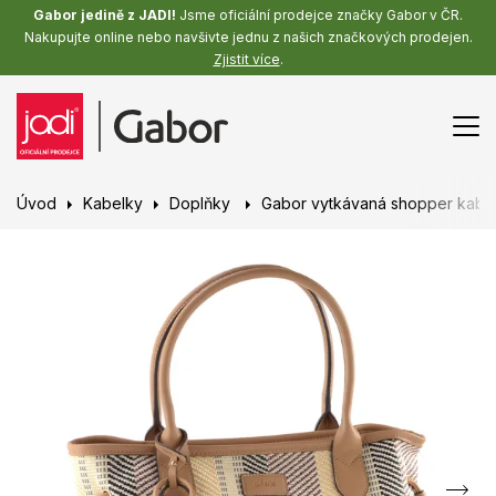
Gabor jedině z JADI!
Jsme oficiální prodejce značky Gabor v ČR.
Nakupujte online nebo navšivte jednu z našich značkových prodejen.
Zjistit více
.
Úvod
Kabelky
Doplňky
Gabor vytkávaná shopper kabe