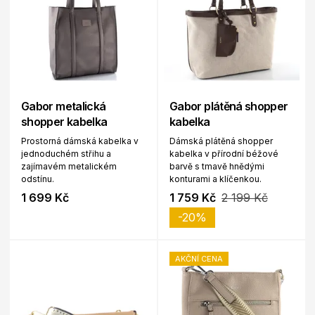
Gabor metalická
Gabor plátěná shopper
shopper kabelka
kabelka
Prostorná dámská kabelka v
Dámská plátěná shopper
jednoduchém střihu a
kabelka v přírodní béžové
zajímavém metalickém
barvě s tmavě hnědými
odstínu.
konturami a klíčenkou.
1 699 Kč
1 759 Kč
2 199 Kč
-20%
AKČNÍ CENA