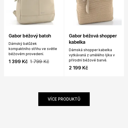
Gabor béžový batoh
Gabor béžová shopper
kabelka
Dámský batůžek
kompaktního střihu ve světle
Dámská shopper kabelka
béžovém provedení.
vytkávaná z umělého lýka v
přírodní béžové barvě.
1 399 Kč
1 799 Kč
2 199 Kč
VÍCE PRODUKTŮ