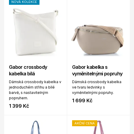
NOVÁ KOLEKCE
Gabor crossbody
Gabor kabelka s
kabelka bílá
vyměnitelnými popruhy
Dámská crossbody kabelka v
Dámská crossbody kabelka
jednoduchém střihu a bílé
ve tvaru ledvinky s
barvě, s nastavitelným
vyměnitelnými popruhy.
popruhem.
1 699 Kč
1 399 Kč
AKČNÍ CENA