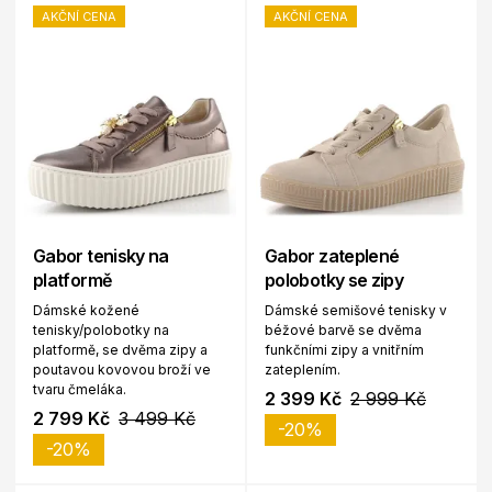
AKČNÍ CENA
AKČNÍ CENA
Gabor tenisky na
Gabor zateplené
platformě
polobotky se zipy
Dámské kožené
Dámské semišové tenisky v
tenisky/polobotky na
béžové barvě se dvěma
platformě, se dvěma zipy a
funkčními zipy a vnitřním
poutavou kovovou broží ve
zateplením.
tvaru čmeláka.
2 399 Kč
2 999 Kč
2 799 Kč
3 499 Kč
-20%
-20%