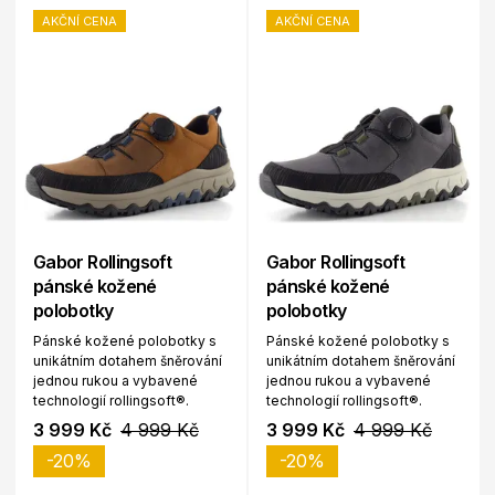
AKČNÍ CENA
AKČNÍ CENA
Gabor Rollingsoft
Gabor Rollingsoft
pánské kožené
pánské kožené
polobotky
polobotky
Pánské kožené polobotky s
Pánské kožené polobotky s
unikátním dotahem šněrování
unikátním dotahem šněrování
jednou rukou a vybavené
jednou rukou a vybavené
technologií rollingsoft®.
technologií rollingsoft®.
3 999 Kč
4 999 Kč
3 999 Kč
4 999 Kč
-20%
-20%