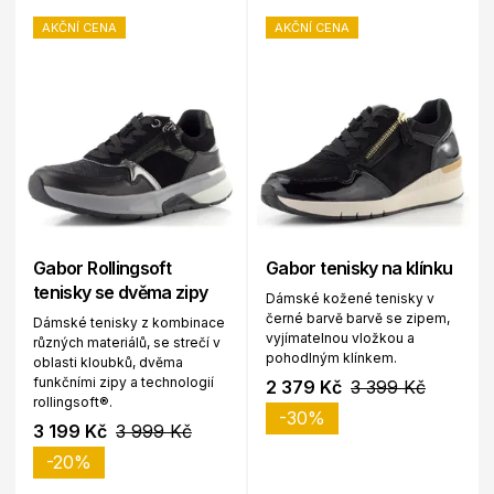
AKČNÍ CENA
AKČNÍ CENA
Gabor Rollingsoft
Gabor tenisky na klínku
tenisky se dvěma zipy
Dámské kožené tenisky v
černé barvě barvě se zipem,
Dámské tenisky z kombinace
vyjímatelnou vložkou a
různých materiálů, se strečí v
pohodlným klínkem.
oblasti kloubků, dvěma
funkčními zipy a technologií
2 379 Kč
3 399 Kč
rollingsoft®.
-30%
3 199 Kč
3 999 Kč
-20%