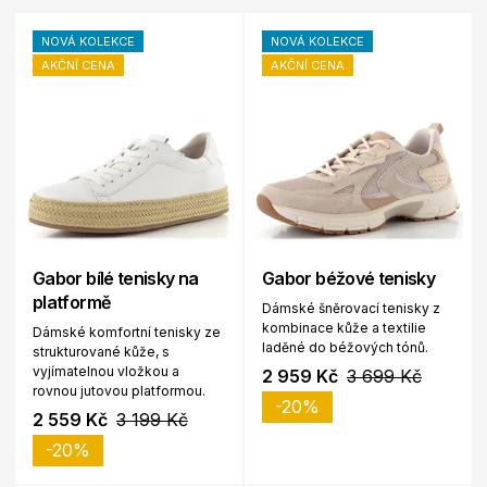
NOVÁ KOLEKCE
NOVÁ KOLEKCE
AKČNÍ CENA
AKČNÍ CENA
Gabor bílé tenisky na
Gabor béžové tenisky
platformě
Dámské šněrovací tenisky z
kombinace kůže a textilie
Dámské komfortní tenisky ze
laděné do béžových tónů.
strukturované kůže, s
vyjímatelnou vložkou a
2 959 Kč
3 699 Kč
rovnou jutovou platformou.
-20%
2 559 Kč
3 199 Kč
-20%