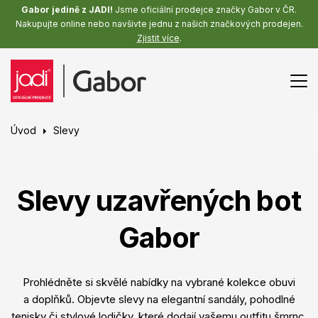
Gabor jedině z JADI!
Jsme oficiální prodejce značky Gabor v ČR.
Nakupujte online nebo navšivte jednu z našich značkových prodejen.
Zjistit více
.
Úvod
Slevy
Slevy uzavřených bot
Gabor
Prohlédněte si skvělé nabídky na vybrané kolekce obuvi
a doplňků. Objevte slevy na elegantní sandály, pohodlné
tenisky či stylové lodičky, které dodají vašemu outfitu šmrnc,