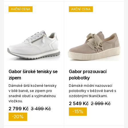
AKČNÍ CENA
AKČNÍ CENA
Gabor široké tenisky se
Gabor prozouvací
zipem
polobotky
Dámské širší kožené tenisky
Dámské módní nazouvací
v bílé barvě, se zipem pro
polobotky v béžové barvě s
snadné obutí a vyjímatelnou
ozdobnými tkaničkami.
vložkou.
2 549 Kč
2 999 Kč
2 799 Kč
3 499 Kč
-15%
-20%