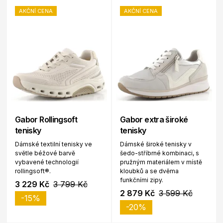
AKČNÍ CENA
AKČNÍ CENA
Gabor Rollingsoft
Gabor extra široké
tenisky
tenisky
Dámské textilní tenisky ve
Dámské široké tenisky v
světle béžové barvě
šedo-stříbrné kombinaci, s
vybavené technologií
pružným materiálem v místě
rollingsoft®.
kloubků a se dvěma
funkčními zipy.
3 229 Kč
3 799 Kč
2 879 Kč
3 599 Kč
-15%
-20%