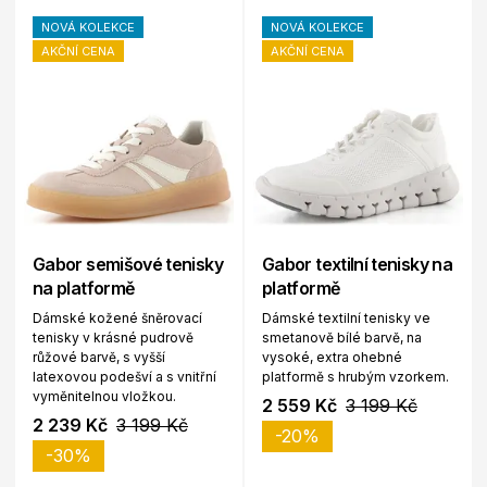
NOVÁ KOLEKCE
NOVÁ KOLEKCE
AKČNÍ CENA
AKČNÍ CENA
Gabor semišové tenisky
Gabor textilní tenisky na
na platformě
platformě
Dámské kožené šněrovací
Dámské textilní tenisky ve
tenisky v krásné pudrově
smetanově bílé barvě, na
růžové barvě, s vyšší
vysoké, extra ohebné
latexovou podešví a s vnitřní
platformě s hrubým vzorkem.
vyměnitelnou vložkou.
2 559 Kč
3 199 Kč
2 239 Kč
3 199 Kč
-20%
-30%