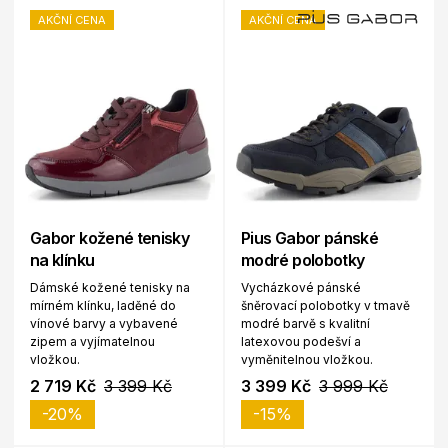
AKČNÍ CENA
AKČNÍ CENA
Gabor kožené tenisky
Pius Gabor pánské
na klínku
modré polobotky
Dámské kožené tenisky na
Vycházkové pánské
mírném klínku, laděné do
šněrovací polobotky v tmavě
vínové barvy a vybavené
modré barvě s kvalitní
zipem a vyjímatelnou
latexovou podešví a
vložkou.
vyměnitelnou vložkou.
2 719 Kč
3 399 Kč
3 399 Kč
3 999 Kč
-20%
-15%