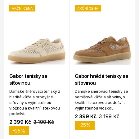
AKČNÍ CENA
AKČNÍ CENA
Gabor tenisky se
Gabor hnědé tenisky se
síťovinou
síťovinou
Dámské šněrovací tenisky z
Dámské šněrovací tenisky ze
hladké kůže a prodyšné
semišové kůže a síťoviny, s
síťoviny s vyjímatelnou
kvalitní latexovou podešví a
vložkou a kvalitní latexovou
vyjímatelnou vložkou.
podešví.
2 399 Kč
3 199 Kč
2 399 Kč
3 199 Kč
-25%
-25%