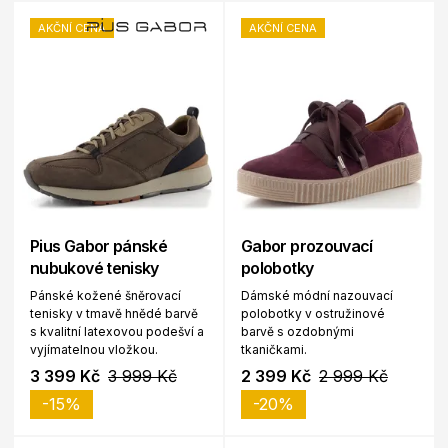
AKČNÍ CENA
AKČNÍ CENA
Pius Gabor pánské
Gabor prozouvací
nubukové tenisky
polobotky
Pánské kožené šněrovací
Dámské módní nazouvací
tenisky v tmavě hnědé barvě
polobotky v ostružinové
s kvalitní latexovou podešví a
barvě s ozdobnými
vyjímatelnou vložkou.
tkaničkami.
3 399 Kč
3 999 Kč
2 399 Kč
2 999 Kč
-15%
-20%