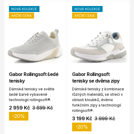
NOVÁ KOLEKCE
NOVÁ KOLEKCE
AKČNÍ CENA
AKČNÍ CENA
Gabor Rollingsoft šedé
Gabor Rollingsoft
tenisky
tenisky se dvěma zipy
Dámské tenisky ve světle
Dámské tenisky z kombinace
šedé barvě vybavené
různých materiálů, se strečí v
technologií rollingsoft®.
oblasti kloubků, dvěma
funkčními zipy a technologií
2 959 Kč
3 699 Kč
rollingsoft®.
-20%
3 199 Kč
3 999 Kč
-20%