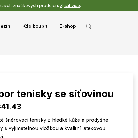
 našich značkových prodejen.
Zjistit více
.
azín
Kde koupit
E-shop
or tenisky se síťovinou
341.43
 šněrovací tenisky z hladké kůže a prodyšné
ny s vyjímatelnou vložkou a kvalitní latexovou
í.