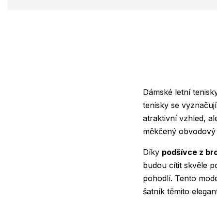
Dámské letní tenisk
tenisky se vyznačuj
atraktivní vzhled, al
měkčený obvodový l
Díky
podšívce z br
budou cítit skvěle 
pohodlí. Tento model
šatník těmito elegan