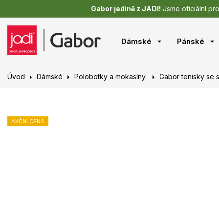
Gabor jedině z JADI!
Jsme oficiální pr
Dámské
Pánské
Úvod
Dámské
Polobotky a mokasíny
Gabor tenisky se s
AKČNÍ CENA