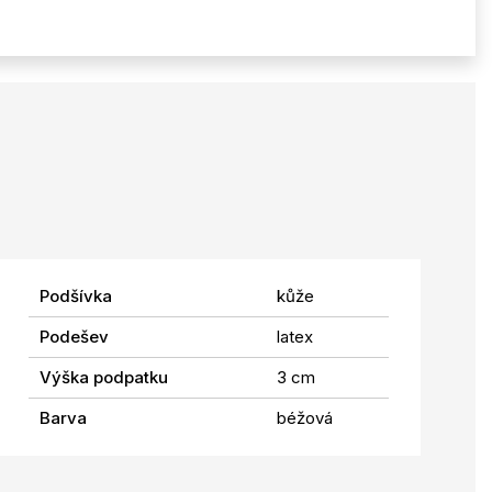
Podšívka
kůže
Podešev
latex
Výška podpatku
3 cm
Barva
béžová