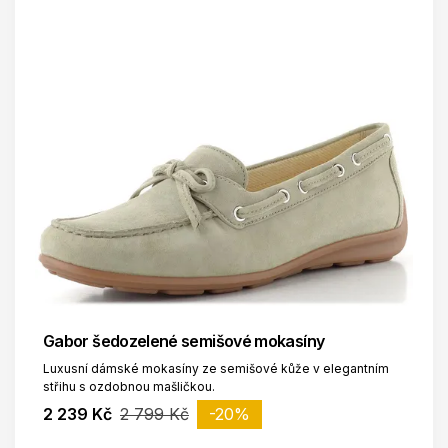
Gabor šedozelené semišové mokasíny
Luxusní dámské mokasíny ze semišové kůže v elegantním
střihu s ozdobnou mašličkou.
2 239 Kč
2 799 Kč
-20%