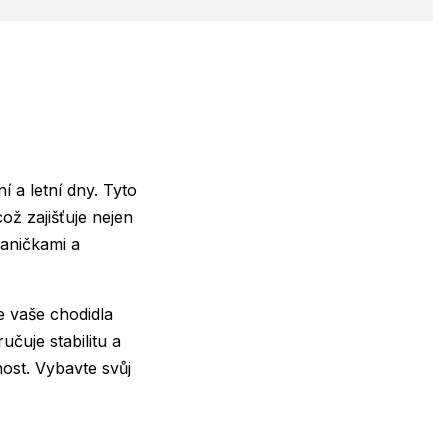
 a letní dny. Tyto
ož zajišťuje nejen
kaničkami a
e vaše chodidla
čuje stabilitu a
nost. Vybavte svůj