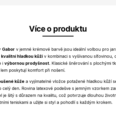
Více o produktu
y
Gabor
v jemné krémové barvě jsou ideální volbou pro jarní
í
kvalitní hladkou kůží
v kombinaci s vyšívanou síťovinou, c
e i
výbornou prodyšnost
. Klasické šněrování s plochými t
em poskytují komfort při nošení.
oušené kůže
a vyjímatelné vložce potažené hladkou kůží s
po celý den. Rovina latexové podešve s jemným vzorkem zaru
 je šitý s důrazem na kvalitu, což potvrzuje dlouhou život
tními teniskami a užijte si styl a pohodlí s každým krokem.