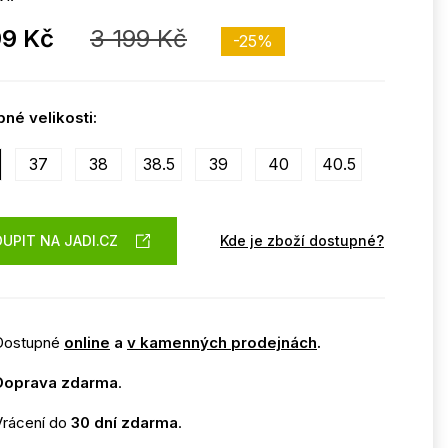
99 Kč
3 199 Kč
-25%
né velikosti:
37
38
38.5
39
40
40.5
UPIT NA JADI.CZ
Kde je zboží dostupné?
Dostupné
online
a
v kamenných prodejnách
.
Doprava zdarma
.
Vrácení do
30 dní zdarma
.