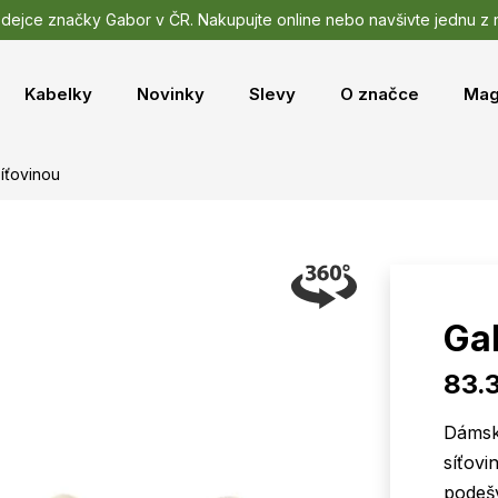
odejce značky Gabor v ČR. Nakupujte online nebo navšivte jednu z
Kabelky
Novinky
Slevy
O značce
Mag
íťovinou
Gab
83.
Dámské
síťovi
podešv