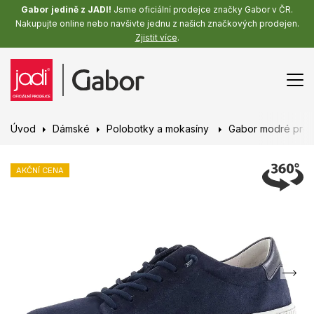
Gabor jedině z JADI!
Jsme oficiální prodejce značky Gabor v ČR.
Nakupujte online nebo navšivte jednu z našich značkových prodejen.
Zjistit více
.
Úvod
Dámské
Polobotky a mokasíny
Gabor modré proz
AKČNÍ CENA