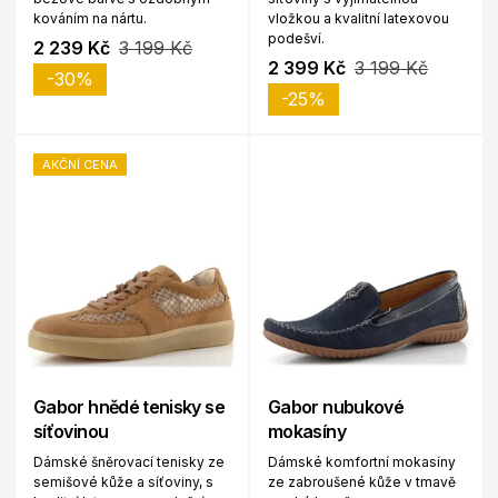
kováním na nártu.
vložkou a kvalitní latexovou
podešví.
2 239 Kč
3 199 Kč
2 399 Kč
3 199 Kč
-30%
-25%
AKČNÍ CENA
Gabor hnědé tenisky se
Gabor nubukové
síťovinou
mokasíny
Dámské šněrovací tenisky ze
Dámské komfortní mokasíny
semišové kůže a síťoviny, s
ze zabroušené kůže v tmavě