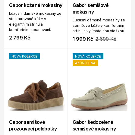
Gabor kožené mokasíny
Gabor semišové
mokasíny
Luxusní dámské mokasíny ze
strukturované kůže v
Luxusní dámské mokasíny ze
elegantním střihu a
semišové kůže v komfortním
komfortním zpracování.
střihu s vyjímatelnou vložkou.
2 799 Kč
1 999 Kč
2 699 Kč
NOVÁ KOLEKCE
NOVÁ KOLEKCE
AKČNÍ CENA
Gabor semišové
Gabor šedozelené
prozouvací polobotky
semišové mokasíny