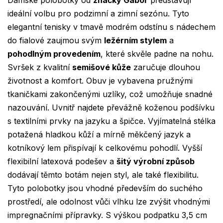
Dámské polobotky od
značky Gabor
představují
ideální volbu pro podzimní a zimní sezónu. Tyto
elegantní tenisky v tmavě modrém odstínu s nádechem
do fialové zaujmou svým
ležérním stylem
a
pohodlným provedením
, které skvěle padne na nohu.
Svršek z kvalitní
semišové kůže
zaručuje dlouhou
životnost a komfort. Obuv je vybavena pružnými
tkaničkami zakončenými uzlíky, což umožňuje snadné
nazouvání. Uvnitř najdete převážně koženou podšívku
s textilními prvky na jazyku a špičce. Vyjímatelná stélka
potažená hladkou kůží a mírně měkčený jazyk a
kotníkový lem přispívají k celkovému pohodlí. Vyšší
flexibilní latexová podešev a
šitý výrobní způsob
dodávají těmto botám nejen styl, ale také flexibilitu.
Tyto polobotky jsou vhodné především do suchého
prostředí, ale odolnost vůči vlhku lze zvýšit vhodnými
impregnačními přípravky. S výškou podpatku 3,5 cm