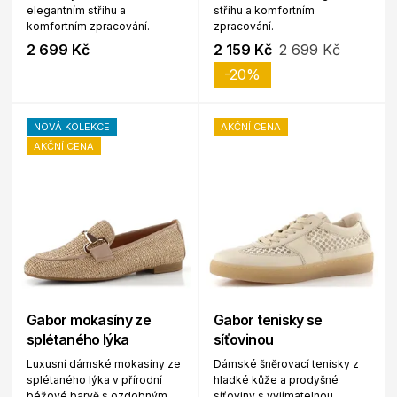
elegantním střihu a
střihu a komfortním
komfortním zpracování.
zpracování.
2 699 Kč
2 159 Kč
2 699 Kč
-20%
NOVÁ KOLEKCE
AKČNÍ CENA
AKČNÍ CENA
Gabor mokasíny ze
Gabor tenisky se
splétaného lýka
síťovinou
Luxusní dámské mokasíny ze
Dámské šněrovací tenisky z
splétaného lýka v přírodní
hladké kůže a prodyšné
béžové barvě s ozdobným
síťoviny s vyjímatelnou