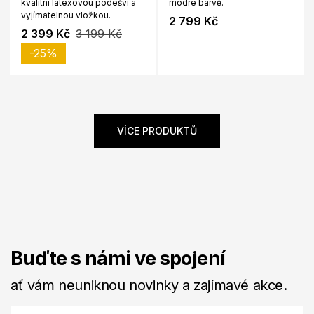
kvalitní latexovou podešví a
modré barvě.
vyjímatelnou vložkou.
2 799 Kč
2 399 Kč
3 199 Kč
-25%
VÍCE PRODUKTŮ
Buďte s námi ve spojení
ať vám neuniknou novinky a zajímavé akce.