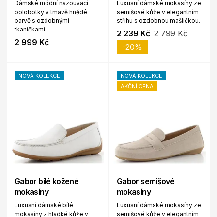
Dámské módní nazouvací
Luxusní dámské mokasíny ze
polobotky v tmavě hnědé
semišové kůže v elegantním
barvě s ozdobnými
střihu s ozdobnou mašličkou.
tkaničkami.
2 239 Kč
2 799 Kč
2 999 Kč
-20%
NOVÁ KOLEKCE
NOVÁ KOLEKCE
AKČNÍ CENA
Gabor bílé kožené
Gabor semišové
mokasíny
mokasíny
Luxusní dámské bílé
Luxusní dámské mokasíny ze
mokasíny z hladké kůže v
semišové kůže v elegantním