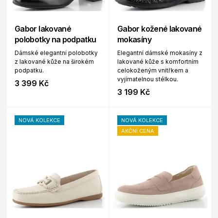
Gabor lakované
Gabor kožené lakované
polobotky na podpatku
mokasíny
Dámské elegantní polobotky
Elegantní dámské mokasíny z
z lakované kůže na širokém
lakované kůže s komfortním
podpatku.
celokoženým vnitřkem a
vyjímatelnou stélkou.
3 399 Kč
3 199 Kč
NOVÁ KOLEKCE
NOVÁ KOLEKCE
AKČNÍ CENA