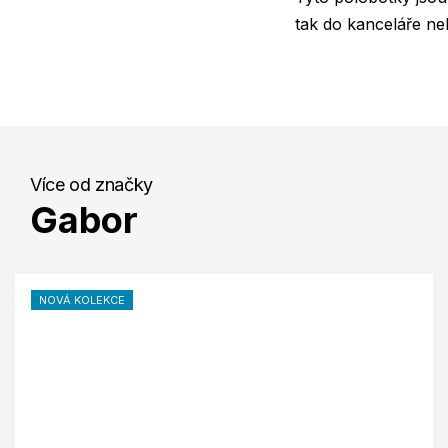
tak do kanceláře neb
Více od značky
Gabor
NOVÁ KOLEKCE