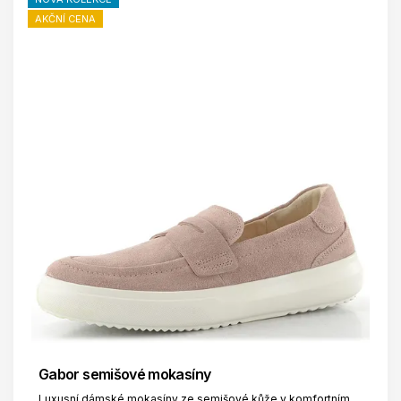
AKČNÍ CENA
Gabor semišové mokasíny
Luxusní dámské mokasíny ze semišové kůže v komfortním