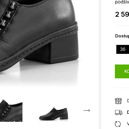
podšív
2 5
Dostup
36
KO