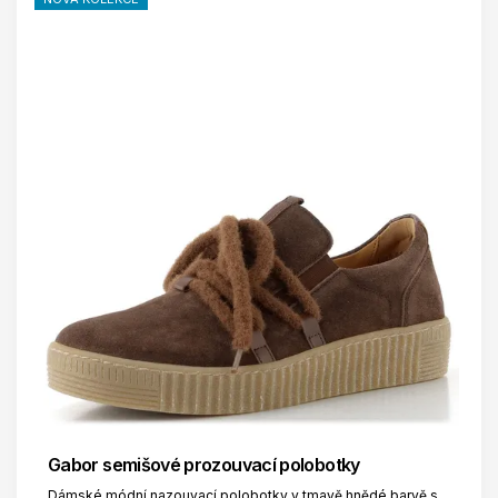
Gabor semišové prozouvací polobotky
Dámské módní nazouvací polobotky v tmavě hnědé barvě s