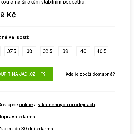
kou a na širokém stabilním podpatku.
99 Kč
né velikosti:
37.5
38
38.5
39
40
40.5
UPIT NA JADI.CZ
Kde je zboží dostupné?
Dostupné
online
a
v kamenných prodejnách
.
Doprava zdarma
.
Vrácení do
30 dní zdarma
.