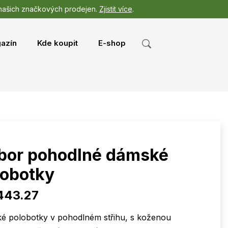
 našich značkových prodejen.
Zjistit více
.
azín
Kde koupit
E-shop
bor pohodlné dámské
lobotky
443.27
é polobotky v pohodlném střihu, s koženou