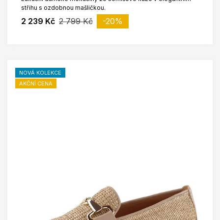
střihu s ozdobnou mašličkou.
2 239 Kč
2 799 Kč
-20%
NOVÁ KOLEKCE
AKČNÍ CENA