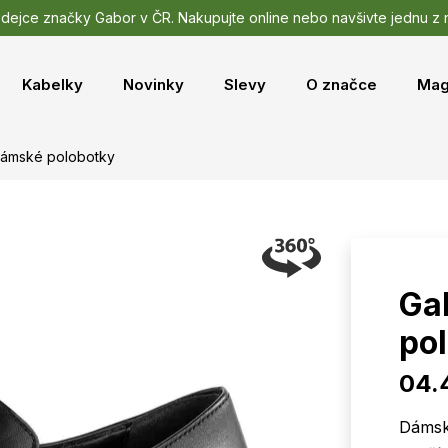
odejce značky Gabor v ČR. Nakupujte online nebo navšivte jednu z
Kabelky
Novinky
Slevy
O značce
Mag
dámské polobotky
Ga
po
04.
Dámsk