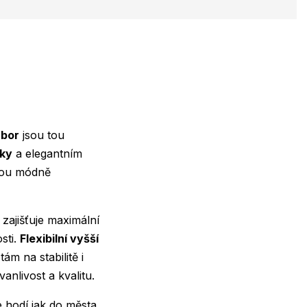
abor
jsou tou
čky
a elegantním
jsou módně
 zajišťuje maximální
sti.
Flexibilní vyšší
m na stabilitě i
anlivost a kvalitu.
 hodí jak do města,