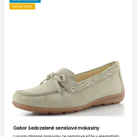
AKČNÍ CENA
Gabor šedozelené semišové mokasíny
Luxusní dámské mokasíny ze semišové kůže v elegantním