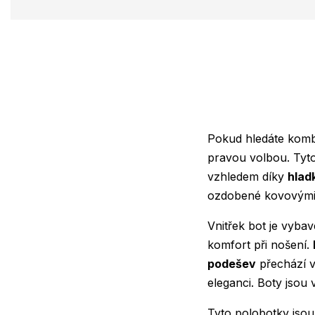
Pokud hledáte komb
pravou volbou. Tyto
vzhledem díky
hlad
ozdobené kovovými 
Vnitřek bot je vyba
komfort při nošení.
podešev
přechází v
eleganci. Boty jsou 
Tyto polobotky jsou