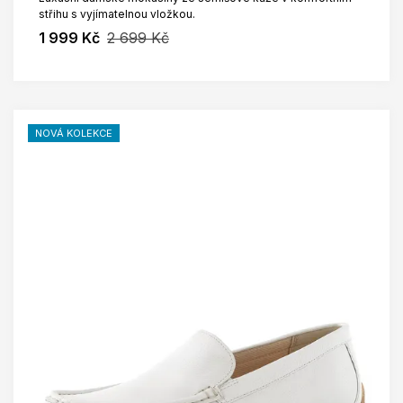
střihu s vyjímatelnou vložkou.
1 999 Kč
2 699 Kč
NOVÁ KOLEKCE