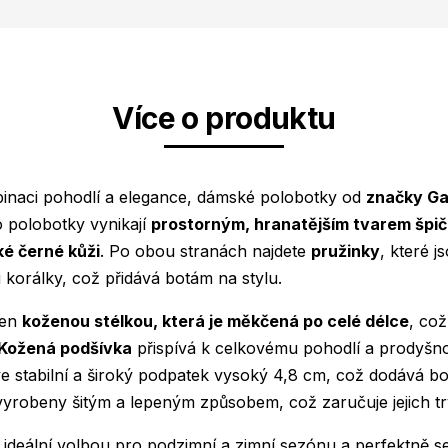
Více o produktu
inaci pohodlí a elegance, dámské polobotky od
značky G
 polobotky vynikají
prostorným, hranatějším tvarem špi
ké černé kůži
. Po obou stranách najdete
pružinky
, které 
korálky, což přidává botám na stylu.
ven
koženou stélkou, která je měkčená po celé délce
, což
Kožená podšívka
přispívá k celkovému pohodlí a prodyšno
e stabilní a široký podpatek vysoký 4,8 cm, což dodává botá
vyrobeny šitým a lepeným způsobem, což zaručuje jejich trv
 ideální volbou pro podzimní a zimní sezónu a perfektně se