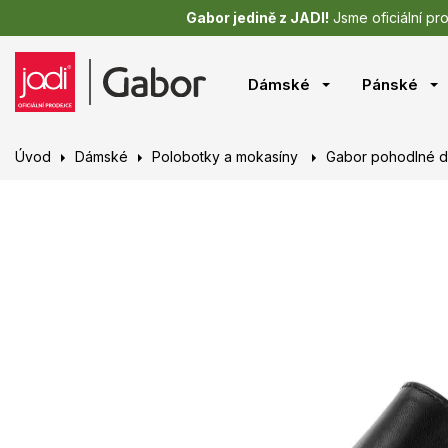
Gabor jedině z JADI!
Jsme oficiální pr
Dámské
Pánské
Úvod
Dámské
Polobotky a mokasíny
Gabor pohodlné 